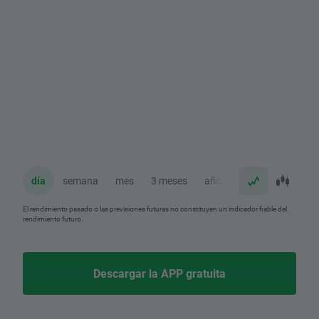
día
semana
mes
3 meses
año
El rendimiento pasado o las previsiones futuras no constituyen un indicador fiable del
rendimiento futuro.
Descargar la APP gratuita