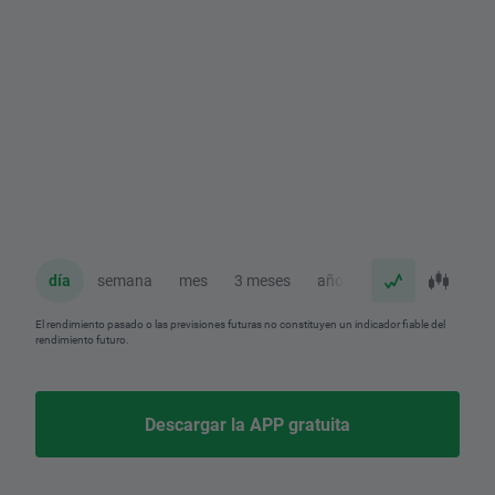
día
semana
mes
3 meses
año
El rendimiento pasado o las previsiones futuras no constituyen un indicador fiable del
rendimiento futuro.
Descargar la APP gratuita