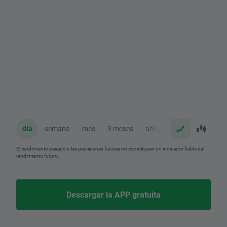
día
semana
mes
3 meses
año
El rendimiento pasado o las previsiones futuras no constituyen un indicador fiable del
rendimiento futuro.
Descargar la APP gratuita