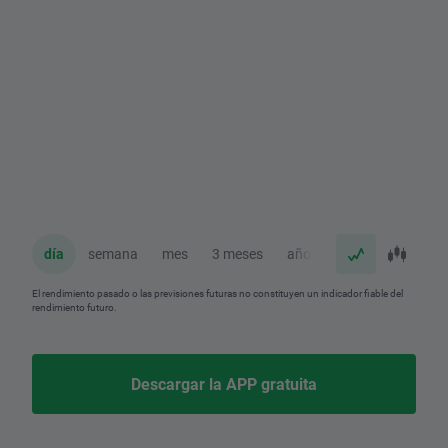
día
semana
mes
3 meses
año
El rendimiento pasado o las previsiones futuras no constituyen un indicador fiable del
rendimiento futuro.
Descargar la APP gratuita