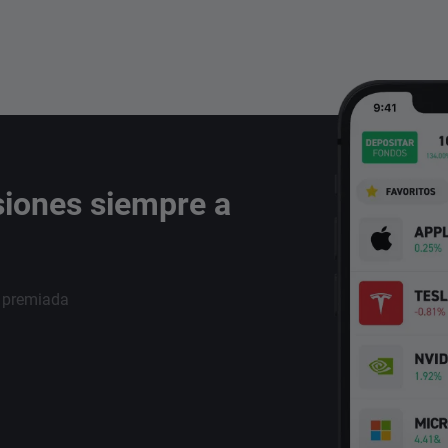
siones siempre a
i premiada