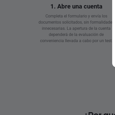
1. Abre una cuenta
Completa el formulario y envía los
documentos solicitados, sin formalidades
innecesarias. La apertura de la cuenta
dependerá de la evaluación de
conveniencia llevada a cabo por un test.
¿Por qu