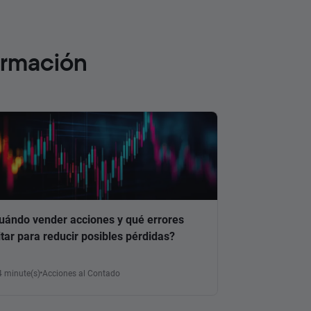
ormación
uándo vender acciones y qué errores
itar para reducir posibles pérdidas?
4 minute(s)
Acciones al Contado