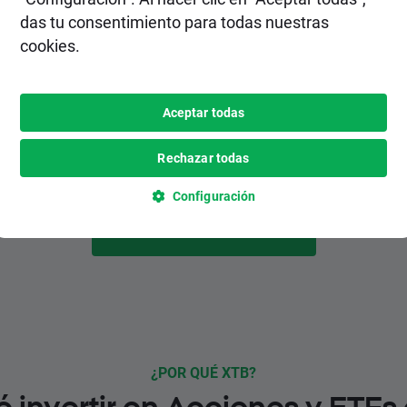
2. Realiza un depósito
das tu consentimiento para todas nuestras
cookies.
Elige el método de depósito más
conveniente para ti entre varias opciones,
inlcuyendo pagos instantáneos y
Aceptar todas
gratuitos.
Rechazar todas
Configuración
HAZTE CLIENTE
¿POR QUÉ XTB?
é invertir en Acciones y ETFs