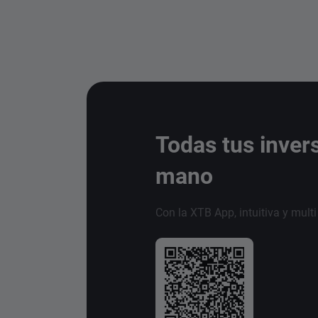
Todas tus inver
mano
Con la XTB App, intuitiva y mult