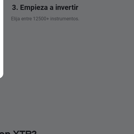
3. Empieza a invertir
Elija entre 12500+ instrumentos.
 en XTB?