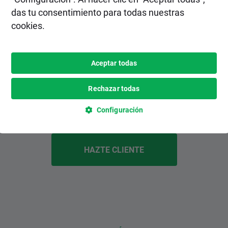
das tu consentimiento para todas nuestras
cookies.
2. Realiza un depósito
Elige el método de depósito más
Aceptar todas
conveniente para ti entre varias opciones,
inlcuyendo pagos instantáneos y
Rechazar todas
gratuitos.
Configuración
HAZTE CLIENTE