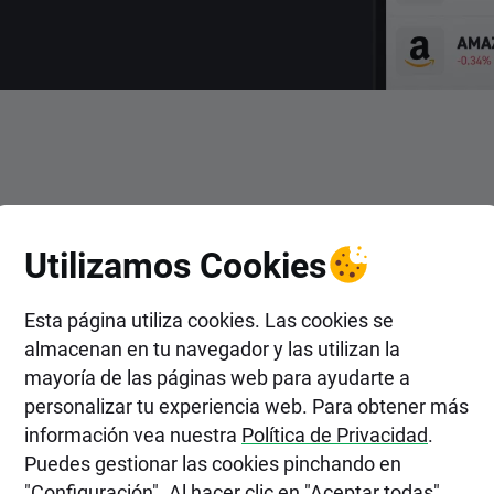
ENTRAR
Utilizamos Cookies
Acciones de Schaeffler AG - p
XTB?
Esta página utiliza cookies. Las cookies se
almacenan en tu navegador y las utilizan la
mayoría de las páginas web para ayudarte a
personalizar tu experiencia web. Para obtener más
información vea nuestra
Política de Privacidad
.
Puedes gestionar las cookies pinchando en
"Configuración". Al hacer clic en "Aceptar todas",