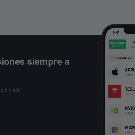
siones siempre a
i premiada