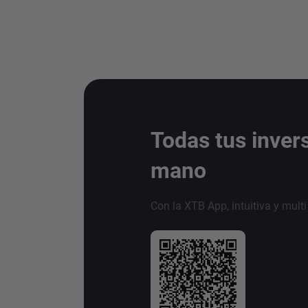
Todas tus inver
mano
Con la XTB App, intuitiva y mult