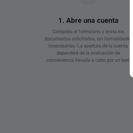
1. Abre una cuenta
Completa el formulario y envía los
documentos solicitados, sin formalidades
innecesarias. La apertura de la cuenta
dependerá de la evaluación de
conveniencia llevada a cabo por un test.