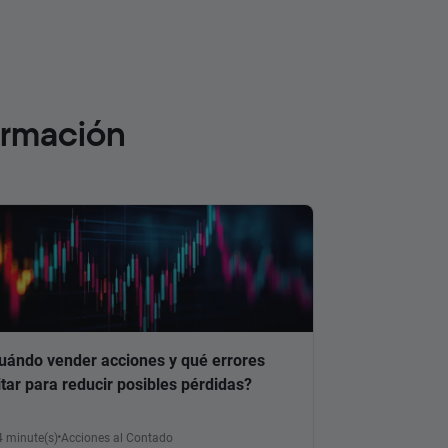
ormación
uándo vender acciones y qué errores
itar para reducir posibles pérdidas?
4 minute(s)
Acciones al Contado