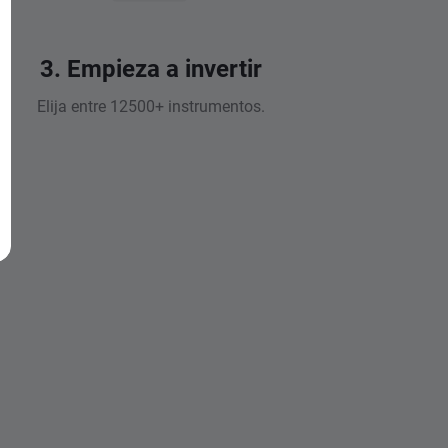
3. Empieza a invertir
Elija entre 12500+ instrumentos.