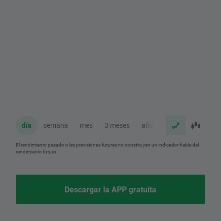
día
semana
mes
3 meses
año
El rendimiento pasado o las previsiones futuras no constituyen un indicador fiable del
rendimiento futuro.
Descargar la APP gratuita