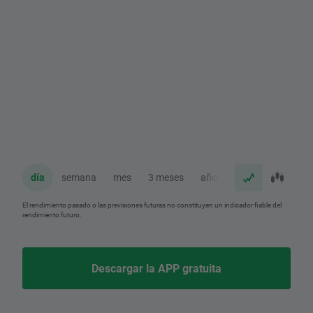
día
semana
mes
3 meses
año
El rendimiento pasado o las previsiones futuras no constituyen un indicador fiable del
rendimiento futuro.
Descargar la APP gratuita