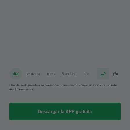
día
semana
mes
3 meses
año
El rendimiento pasado o las previsiones futuras no constituyen un indicador fiable del
rendimiento futuro.
Descargar la APP gratuita