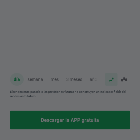
día
semana
mes
3 meses
año
El rendimiento pasado o las previsiones futuras no constituyen un indicador fiable del
rendimiento futuro.
Descargar la APP gratuita