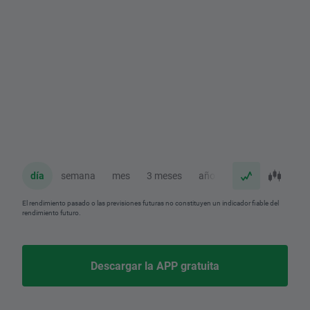
día
semana
mes
3 meses
año
El rendimiento pasado o las previsiones futuras no constituyen un indicador fiable del
rendimiento futuro.
Descargar la APP gratuita