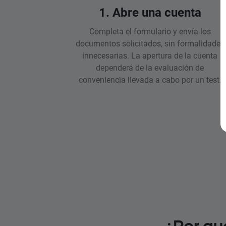
1. Abre una cuenta
Completa el formulario y envía los
documentos solicitados, sin formalidades
innecesarias. La apertura de la cuenta
dependerá de la evaluación de
conveniencia llevada a cabo por un test.
¿Por qu