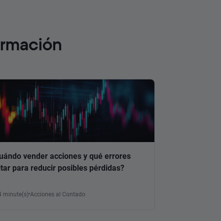
ormación
uándo vender acciones y qué errores
itar para reducir posibles pérdidas?
4 minute(s)
Acciones al Contado