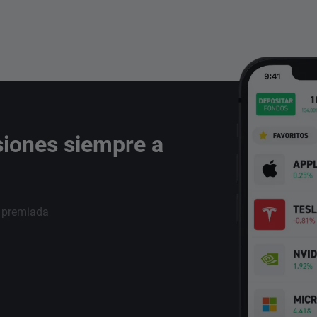
siones siempre a
i premiada