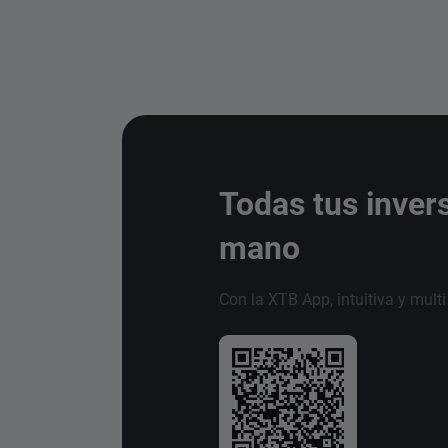
Todas tus inver
mano
Con la XTB App, intuitiva y mult