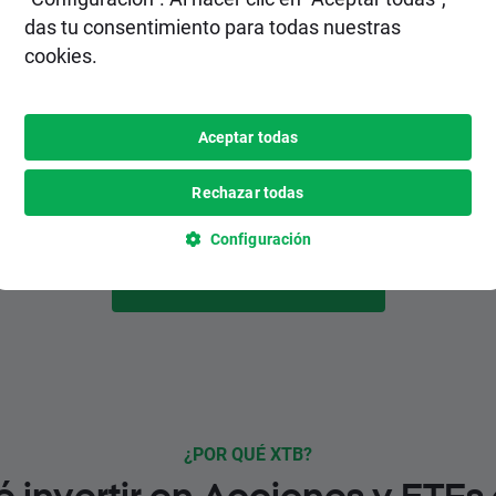
2. Realiza un depósito
das tu consentimiento para todas nuestras
cookies.
Elige el método de depósito más
conveniente para ti entre varias opciones,
inlcuyendo pagos instantáneos y
Aceptar todas
gratuitos.
Rechazar todas
Configuración
HAZTE CLIENTE
¿POR QUÉ XTB?
é invertir en Acciones y ETFs