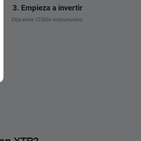
3. Empieza a invertir
Elija entre 12500+ instrumentos.
 en XTB?