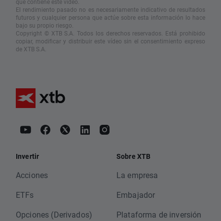
que contiene este vídeo.
El rendimiento pasado no es necesariamente indicativo de resultados
futuros y cualquier persona que actúe sobre esta información lo hace
bajo su propio riesgo.
Copyright © XTB S.A. Todos los derechos reservados. Está prohibido
copiar, modificar y distribuir este vídeo sin el consentimiento expreso
de XTB S.A.
Invertir
Sobre XTB
Acciones
La empresa
ETFs
Embajador
Opciones (Derivados)
Plataforma de inversión