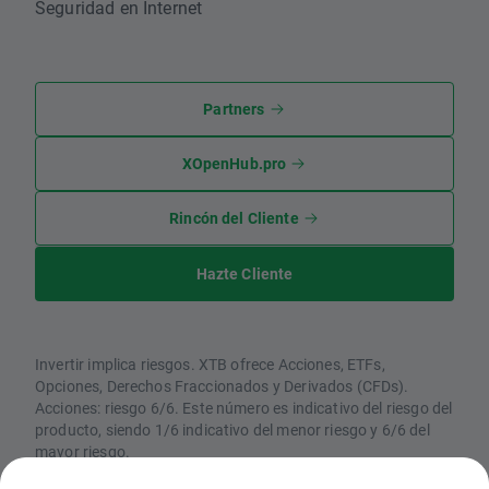
Seguridad en Internet
Partners
XOpenHub.pro
Rincón del Cliente
Hazte Cliente
Invertir implica riesgos. XTB ofrece Acciones, ETFs,
Opciones, Derechos Fraccionados y Derivados (CFDs).
Acciones: riesgo 6/6. Este número es indicativo del riesgo del
producto, siendo 1/6 indicativo del menor riesgo y 6/6 del
mayor riesgo.
CFDs: Los CFDs son instrumentos complejos y están