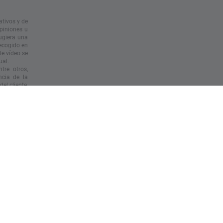
ativos y de
opiniones u
ugiera una
recogido en
te vídeo se
ual.
tre otros,
ncia de la
el cliente,
 base en la
ersona que
ribuir este