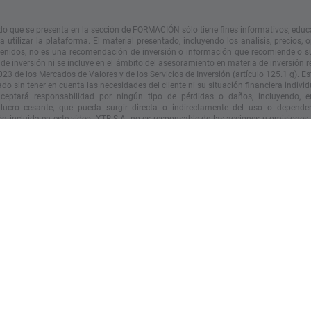
do que se presenta en la sección de FORMACIÓN sólo tiene fines informativos, educ
 utilizar la plataforma. El material presentado, incluyendo los análisis, precios, 
tenidos, no es una recomendación de inversión o información que recomiende o s
 de inversión ni se incluye en el ámbito del asesoramiento en materia de inversión 
023 de los Mercados de Valores y de los Servicios de Inversión (artículo 125.1 g). Es
do sin tener en cuenta las necesidades del cliente ni su situación financiera individ
eptará responsabilidad por ningún tipo de pérdidas o daños, incluyendo, en
 lucro cesante, que pueda surgir directa o indirectamente del uso o depende
n incluida en este vídeo. XTB S.A. no es responsable de las
acciones
u omisiones d
nte por la adquisición o disposición de instrumentos financieros, realizados con
n que contiene este vídeo.
iento pasado no es necesariamente indicativo de resultados futuros y cualquier p
e esta información lo hace bajo su propio riesgo.
© XTB S.A. Todos los derechos reservados. Está prohibido copiar, modificar y dist
el consentimiento expreso de XTB S.A.