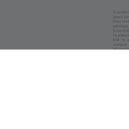
El conteni
apoyo para
otros con
estrategia
la Ley 6/2
ha prepara
XTB no ac
cualquier
informació
especialme
informació
El rendim
actúe sobr
Copyright 
vídeo sin 