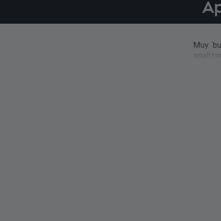
Ap
Muy bue
analizan