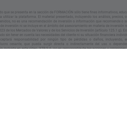
do que se presenta en la sección de FORMACIÓN sólo tiene fines informativos, educ
 utilizar la plataforma. El material presentado, incluyendo los análisis, precios, 
tenidos, no es una recomendación de inversión o información que recomiende o s
 de inversión ni se incluye en el ámbito del asesoramiento en materia de inversión 
023 de los Mercados de Valores y de los Servicios de Inversión (artículo 125.1 g). Es
do sin tener en cuenta las necesidades del cliente ni su situación financiera individ
eptará responsabilidad por ningún tipo de pérdidas o daños, incluyendo, en
 lucro cesante, que pueda surgir directa o indirectamente del uso o depende
n incluida en este vídeo. XTB S.A. no es responsable de las
acciones
u omisiones d
nte por la adquisición o disposición de instrumentos financieros, realizados con
n que contiene este vídeo.
iento pasado no es necesariamente indicativo de resultados futuros y cualquier p
e esta información lo hace bajo su propio riesgo.
© XTB S.A. Todos los derechos reservados. Está prohibido copiar, modificar y dist
el consentimiento expreso de XTB S.A.