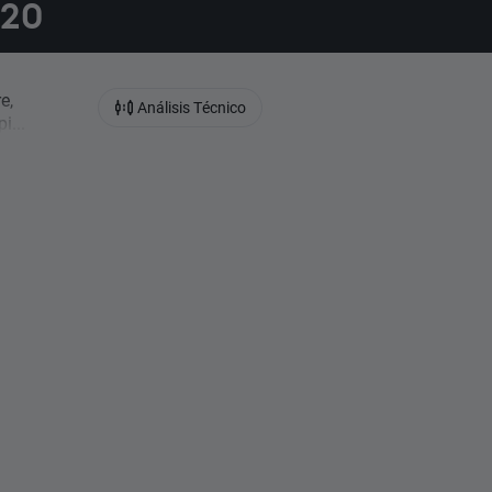
020
e,
Análisis Técnico
i...