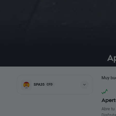
Ap
Muy bue
SPA35
CFD
Apert
Abre tu
Disfrut