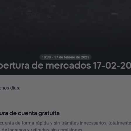
10:30 · 17 de febrero de 2021
ertura de mercados 17-02-2
nos días:
ura de cuenta gratuita
 cuenta de forma rápida y sin trámites innecesarios, totalmente
a de ingresos y retiradas sin comisiones.