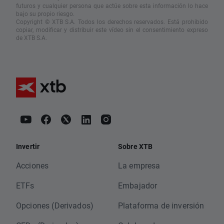
futuros y cualquier persona que actúe sobre esta información lo hace
bajo su propio riesgo.
Copyright © XTB S.A. Todos los derechos reservados. Está prohibido
copiar, modificar y distribuir este vídeo sin el consentimiento expreso
de XTB S.A.
Invertir
Sobre XTB
Acciones
La empresa
ETFs
Embajador
Opciones (Derivados)
Plataforma de inversión