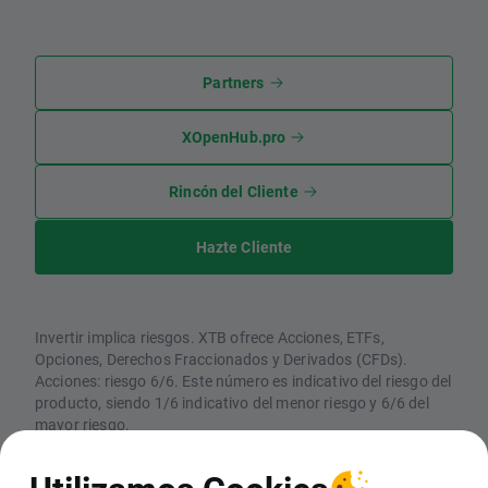
Partners
XOpenHub.pro
Rincón del Cliente
Hazte Cliente
Invertir implica riesgos. XTB ofrece Acciones, ETFs,
Opciones, Derechos Fraccionados y Derivados (CFDs).
Acciones: riesgo 6/6. Este número es indicativo del riesgo del
producto, siendo 1/6 indicativo del menor riesgo y 6/6 del
mayor riesgo.
CFDs: Los CFDs son instrumentos complejos y están
asociados a un riesgo elevado de perder dinero rápidamente