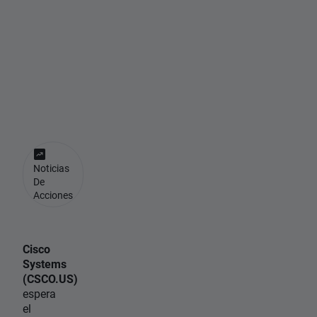
i
e
n
t
o
📊
Noticias
De
Acciones
Cisco
Systems
(CSCO.US)
espera
el