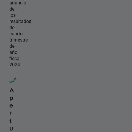
anuncio
de
los
resultados
del
cuarto
trimestre
del
año
fiscal
2024
A
p
e
r
t
u