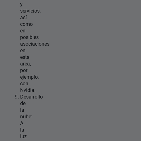
y
servicios,
así
como
en
posibles
asociaciones
en
esta
área,
por
ejemplo,
con
Nvidia.
Desarrollo
de
la
nube:
A
la
luz