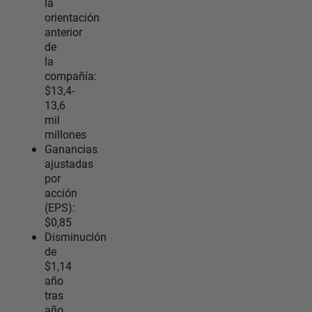
la
orientación
anterior
de
la
compañía:
$13,4-
13,6
mil
millones
Ganancias
ajustadas
por
acción
(EPS):
$0,85
Disminución
de
$1,14
año
tras
año