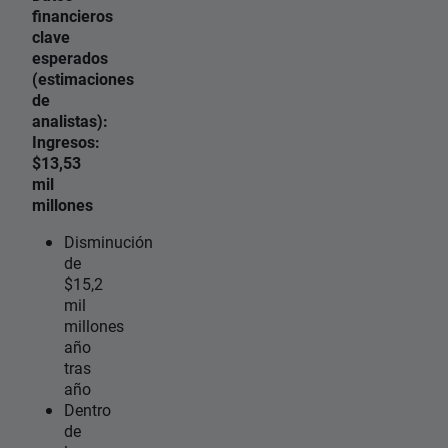
financieros
clave
esperados
(estimaciones
de
analistas):
Ingresos:
$13,53
mil
millones
Disminución
de
$15,2
mil
millones
año
tras
año
Dentro
de