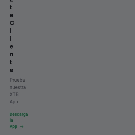
t
e
C
l
i
e
n
t
e
Prueba
nuestra
XTB
App
Descarga
la
App