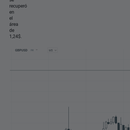
recuperó
en
el
área
de
1,24$.