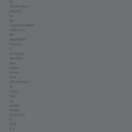
El
rendimiento
pasado
no
es
necesariamente
indicativo
de
resultados
futuros
y
cualquier
persona
que
actúe
sobre
esta
información
lo
hace
bajo
su
propio
riesgo.
Copyright
©
XTB
S.A.