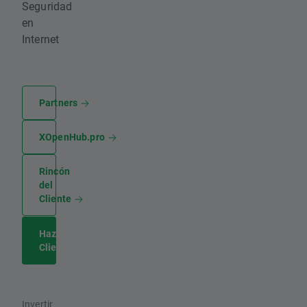
Seguridad
en
Internet
Partners
XOpenHub.pro
Rincón
del
Cliente
Hazte
Cliente
Invertir