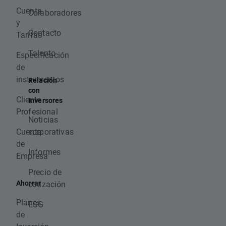
Cuenta
Colaboradores
y
Contacto
Tarifas
Talento
Especificación
de
instrumentos
Relación
con
Cliente
Inversores
Profesional
Noticias
Cuenta
corporativas
de
Informes
Empresa
Precio de
Ahorrar
cotización
Planes
ESG
de