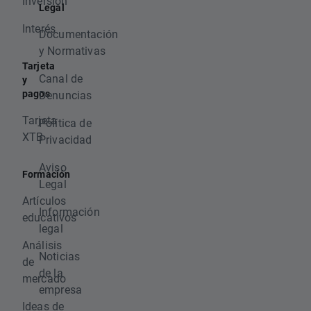
Inversión
Legal
Interés
Documentación
y Normativas
Tarjeta
Canal de
y
pagos
Denuncias
Tarjeta
Política de
XTB
Privacidad
Aviso
Formación
Legal
Artículos
Información
educativos
legal
Análisis
Noticias
de
de la
mercado
empresa
Ideas de