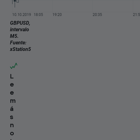
GBPUSD,
intervalo
M5.
Fuente:
xStation5
L
e
e
m
á
s
n
o