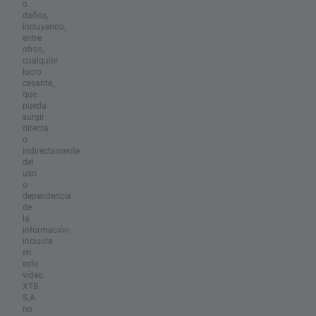
o
daños,
incluyendo,
entre
otros,
cualquier
lucro
cesante,
que
pueda
surgir
directa
o
indirectamente
del
uso
o
dependencia
de
la
información
incluida
en
este
vídeo.
XTB
S.A.
no