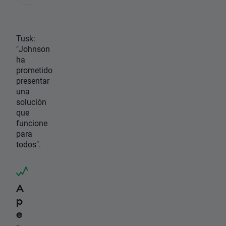
Tusk:
"Johnson
ha
prometido
presentar
una
solución
que
funcione
para
todos".
A
p
e