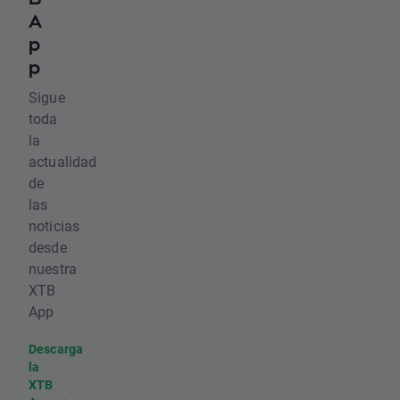
A
p
p
Sigue
toda
la
actualidad
de
las
noticias
desde
nuestra
XTB
App
Descarga
la
XTB