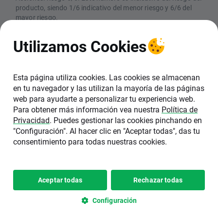
producto, siendo 1/6 indicativo del menor riesgo y 6/6 del
mayor riesgo.
CFDs: Los CFDs son instrumentos complejos y están
asociados a un riesgo elevado de perder dinero rápidamente
Utilizamos Cookies
debido al apalancamiento. El 77% de las cuentas de
inversores minoristas pierden dinero en la comercialización
con CFDs con este proveedor. Debe considerar si comprende
el funcionamiento de los CFDs y si puede permitirse asumir
Esta página utiliza cookies. Las cookies se almacenan
un riesgo elevado de perder su dinero
en tu navegador y las utilizan la mayoría de las páginas
web para ayudarte a personalizar tu experiencia web.
XTB SA, Sucursal en España (NIF W0601162A),
Para obtener más información vea nuestra
Política de
está inscrita en el Registro de la Comisión
Privacidad
. Puedes gestionar las cookies pinchando en
Nacional del Mercado de Valores (CNMV) con el
"Configuración". Al hacer clic en "Aceptar todas", das tu
número 40. La sede de XTB en España se
consentimiento para todas nuestras cookies.
encuentra en C/ Pedro Teixeira 8, 6ª Planta,
28020, Madrid.
Copyright 2026 © XTB SA, Sucursal
Configuración de
Aceptar todas
Rechazar todas
•
en España
cookies
Configuración