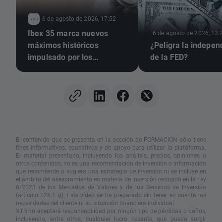
6 de agosto de 2026, 17:52
Ibex 35 marca nuevos
6 de agosto de 2026, 13:
máximos históricos
¿Peligra la indepen
impulsado por los
de la FED?
resultados empresariales
El contenido que se presenta en la sección de FORMACIÓN sólo tiene
fines informativos, educativos y de apoyo para utilizar la plataforma.
El material presentado, incluyendo los análisis, precios, opiniones u
otros contenidos, no es una recomendación de inversión o información
que recomiende o sugiera una estrategia de inversión ni se incluye en
el ámbito del asesoramiento en materia de inversión recogido en la Ley
6/2023 de los Mercados de Valores y de los Servicios de Inversión
(artículo 125.1 g). Este vídeo se ha preparado sin tener en cuenta las
necesidades del cliente ni su situación financiera individual.
XTB no aceptará responsabilidad por ningún tipo de pérdidas o daños,
incluyendo, entre otros, cualquier lucro cesante, que pueda surgir