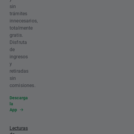
sin
trámites
innecesarios,
totalmente
gratis.
Disfruta
de
ingresos
y
retiradas
sin
comisiones.
Descarga
la
App
Lecturas