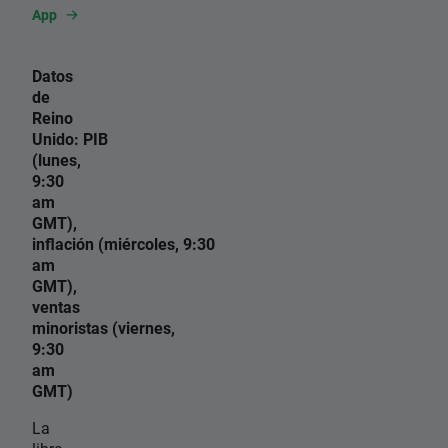
App
Datos
de
Reino
Unido: PIB
(lunes,
9:30
am
GMT),
inflación (miércoles, 9:30
am
GMT),
ventas
minoristas (viernes,
9:30
am
GMT)
La