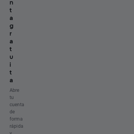
n
t
a
g
r
a
t
u
i
t
a
Abre
tu
cuenta
de
forma
rápida
y