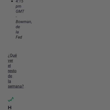
4:15
pm
GMT
-
Bowman,
de
la
Fed
¿Qué
ver
el
resto
de
la
semana?
H