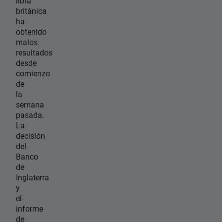
libra
británica
ha
obtenido
malos
resultados
desde
comienzo
de
la
semana
pasada.
La
decisión
del
Banco
de
Inglaterra
y
el
informe
de