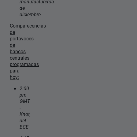
manufacturerda
de
diciembre
Comparecencias
de
portavoces
de
bancos
centrales
programadas
para
hoy:
2:00
pm
GMT
-
Knot,
del
BCE