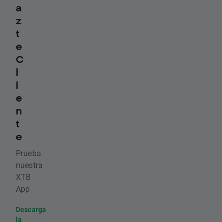
a
z
t
e
C
l
i
e
n
t
e
Prueba
nuestra
XTB
App
Descarga
la