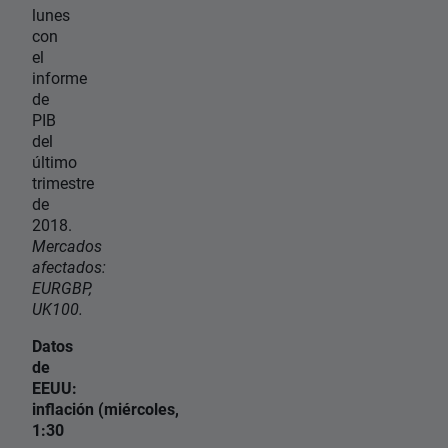
lunes
con
el
informe
de
PIB
del
último
trimestre
de
2018.
Mercados
afectados:
EURGBP,
UK100.
Datos
de
EEUU:
inflación (miércoles,
1:30