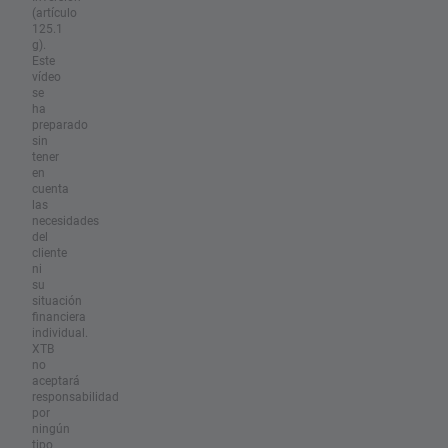
(artículo
125.1
g).
Este
vídeo
se
ha
preparado
sin
tener
en
cuenta
las
necesidades
del
cliente
ni
su
situación
financiera
individual.
XTB
no
aceptará
responsabilidad
por
ningún
tipo