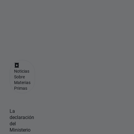
E
.
U
U
.
🏛️
Noticias
Sobre
Materias
Primas
La
declaración
del
Ministerio