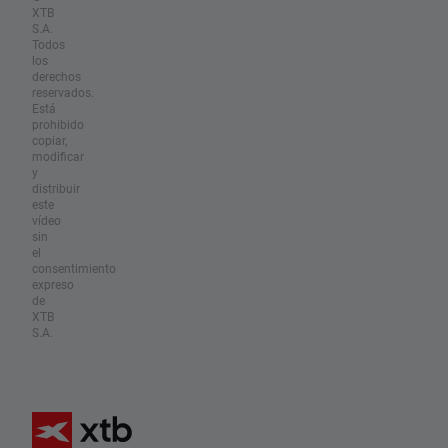
XTB
S.A.
Todos
los
derechos
reservados.
Está
prohibido
copiar,
modificar
y
distribuir
este
vídeo
sin
el
consentimiento
expreso
de
XTB
S.A.