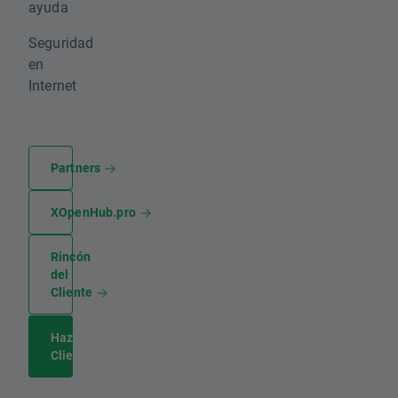
ayuda
Seguridad
en
Internet
Partners
XOpenHub.pro
Rincón
del
Cliente
Hazte
Cliente