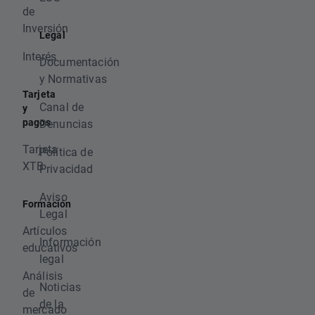
de
Inversión
Legal
Interés
Documentación
y Normativas
Tarjeta
Canal de
y
pagos
Denuncias
Tarjeta
Política de
XTB
Privacidad
Aviso
Formación
Legal
Artículos
Información
educativos
legal
Análisis
Noticias
de
de la
mercado