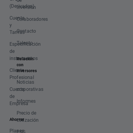
(Derivados)
inversión
Cuenta
Colaboradores
y
Contacto
Tarifas
Talento
Especificación
de
instrumentos
Relación
con
Cliente
Inversores
Profesional
Noticias
Cuenta
corporativas
de
Informes
Empresa
Precio de
Ahorrar
cotización
Planes
ESG