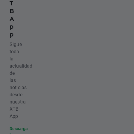
T
B
A
p
p
Sigue
toda
la
actualidad
de
las
noticias
desde
nuestra
XTB
App
Descarga