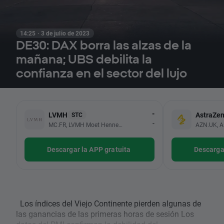
14:25 · 3 de julio de 2023
DE30: DAX borra las alzas de la
mañana; UBS debilita la
confianza en el sector del lujo
-
LVMH
AstraZe
STC
-
MC.FR, LVMH Moet Hennessy Louis Vuitton SE
AZN.UK, A
Descargar la APP gratuita
Descargar
Los índices del Viejo Continente pierden algunas de
las ganancias de las primeras horas de sesión Los