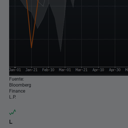
Fuente:
Bloomberg
Finance
L.P.
L