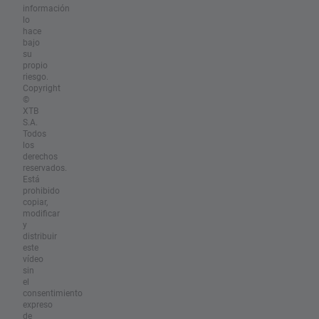
información
lo
hace
bajo
su
propio
riesgo.
Copyright
©
XTB
S.A.
Todos
los
derechos
reservados.
Está
prohibido
copiar,
modificar
y
distribuir
este
vídeo
sin
el
consentimiento
expreso
de