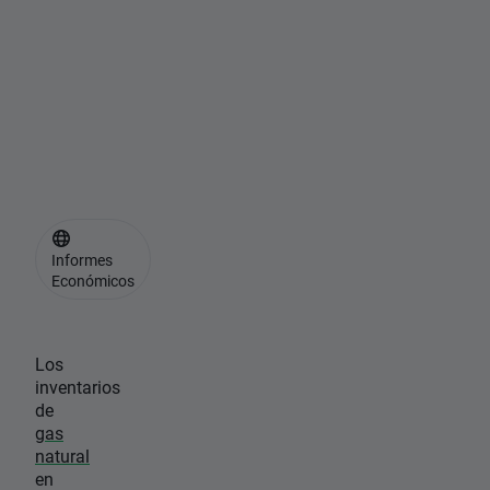
e
l
a
E
I
A
Informes
Económicos
Los
inventarios
de
gas
natural
en