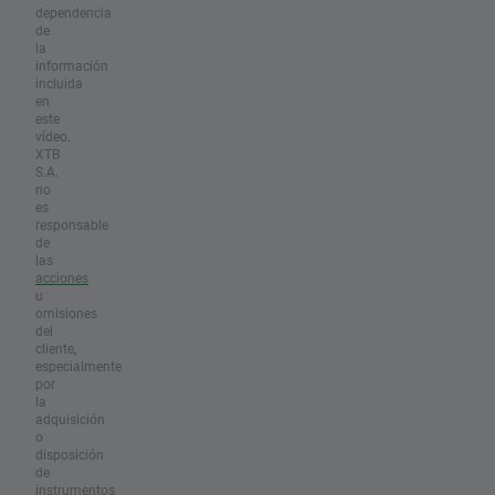
dependencia
de
la
información
incluida
en
este
vídeo.
XTB
S.A.
no
es
responsable
de
las
acciones
u
omisiones
del
cliente,
especialmente
por
la
adquisición
o
disposición
de
instrumentos