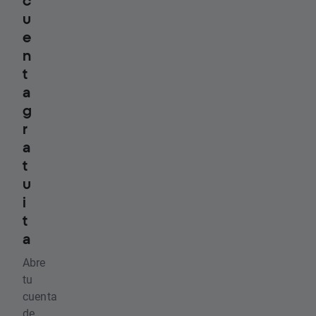
c
u
e
n
t
a
g
r
a
t
u
i
t
a
Abre
tu
cuenta
de