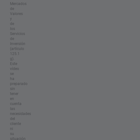
Mercados
de
Valores
y
de
los
Servicios
de
Inversión
(artículo
125.1
g).
Este
vídeo
se
ha
preparado
sin
tener
en
cuenta
las
necesidades
del
cliente
ni
su
situación