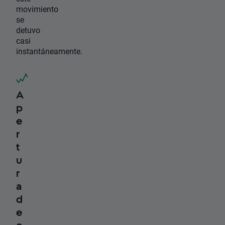
movimiento
se
detuvo
casi
instantáneamente.
A
p
e
r
t
u
r
a
d
e