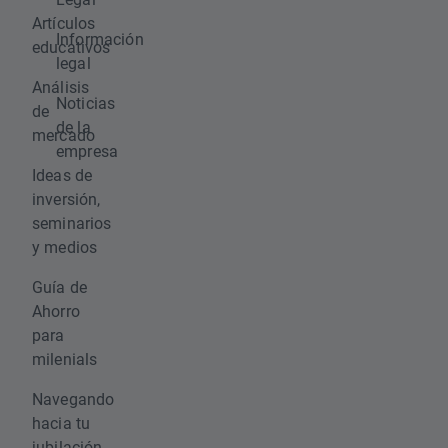
Artículos
Información
educativos
legal
Análisis
Noticias
de
de la
mercado
empresa
Ideas de
inversión,
seminarios
y medios
Guía de
Ahorro
para
milenials
Navegando
hacia tu
jubilación