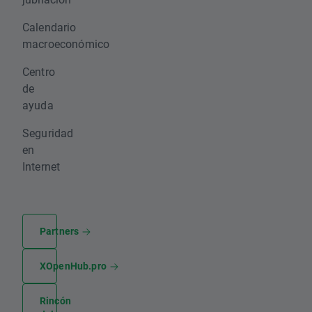
Calendario
macroeconómico
Centro
de
ayuda
Seguridad
en
Internet
Partners
XOpenHub.pro
Rincón