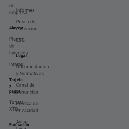
de
Informes
Empresa
Precio de
Ahorrar
cotización
Planes
ESG
de
Inversión
Legal
Interés
Documentación
y Normativas
Tarjeta
Canal de
y
pagos
Denuncias
Tarjeta
Política de
XTB
Privacidad
Aviso
Formación
Legal