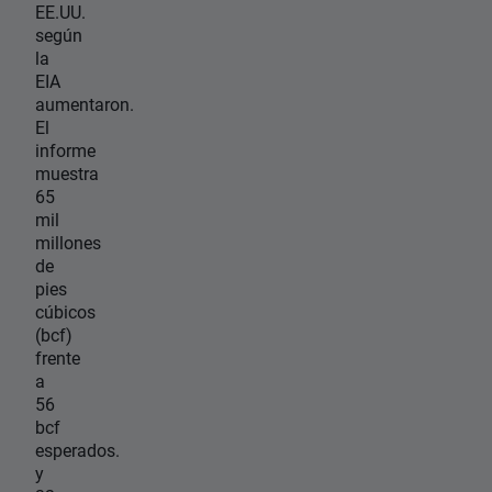
EE.UU.
según
la
EIA
aumentaron.
El
informe
muestra
65
mil
millones
de
pies
cúbicos
(bcf)
frente
a
56
bcf
esperados.
y