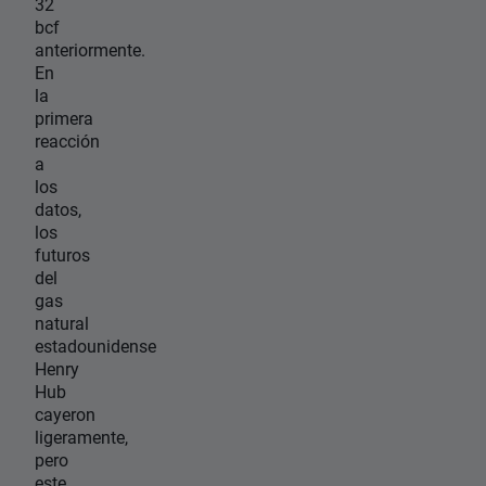
32
bcf
anteriormente.
En
la
primera
reacción
a
los
datos,
los
futuros
del
gas
natural
estadounidense
Henry
Hub
cayeron
ligeramente,
pero
este