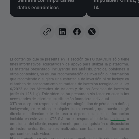
datos económicos
IA
El contenido que se presenta en la sección de FORMACIÓN sólo tiene
fines informativos, educativos y de apoyo para utilizar la plataforma.
El material presentado, incluyendo los análisis, precios, opiniones u
otros contenidos, no es una recomendación de inversión o información
que recomiende o sugiera una estrategia de inversión ni se incluye en
el ámbito del asesoramiento en materia de inversión recogido en la Ley
6/2023 de los Mercados de Valores y de los Servicios de Inversión
(artículo 125.1 g). Este vídeo se ha preparado sin tener en cuenta las
necesidades del cliente ni su situación financiera individual.
XTB no aceptará responsabilidad por ningún tipo de pérdidas o daños,
incluyendo, entre otros, cualquier lucro cesante, que pueda surgir
directa o indirectamente del uso o dependencia de la información
incluida en este vídeo. XTB S.A. no es responsable de las
acciones
u
omisiones del cliente, especialmente por la adquisición o disposición
de instrumentos financieros, realizados con base en la información
que contiene este vídeo.
El rendimiento pasado no es necesariamente indicativo de resultados