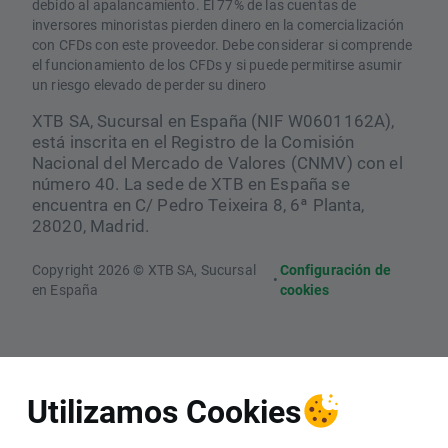
debido al apalancamiento. El 77% de las cuentas de
inversores minoristas pierden dinero en la comercialización
con CFDs con este proveedor. Debe considerar si comprende
el funcionamiento de los CFDs y si puede permitirse asumir
un riesgo elevado de perder su dinero
XTB SA, Sucursal en España (NIF W0601162A),
está inscrita en el Registro de la Comisión
Nacional del Mercado de Valores (CNMV) con el
número 40. La sede de XTB en España se
encuentra en C/ Pedro Teixeira 8, 6ª Planta,
28020, Madrid.
Copyright 2026 © XTB SA, Sucursal
Configuración de
•
en España
cookies
Utilizamos Cookies