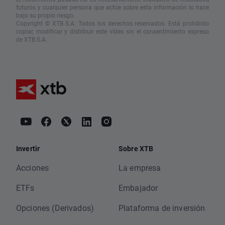
futuros y cualquier persona que actúe sobre esta información lo hace
bajo su propio riesgo.
Copyright © XTB S.A. Todos los derechos reservados. Está prohibido
copiar, modificar y distribuir este vídeo sin el consentimiento expreso
de XTB S.A.
Invertir
Sobre XTB
Acciones
La empresa
ETFs
Embajador
Opciones (Derivados)
Plataforma de inversión