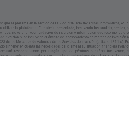
do que se presenta en la sección de FORMACIÓN sólo tiene fines informativos, educ
 utilizar la plataforma. El material presentado, incluyendo los análisis, precios, 
tenidos, no es una recomendación de inversión o información que recomiende o s
 de inversión ni se incluye en el ámbito del asesoramiento en materia de inversión 
023 de los Mercados de Valores y de los Servicios de Inversión (artículo 125.1 g). Es
do sin tener en cuenta las necesidades del cliente ni su situación financiera individ
eptará responsabilidad por ningún tipo de pérdidas o daños, incluyendo, en
 lucro cesante, que pueda surgir directa o indirectamente del uso o depende
n incluida en este vídeo. XTB S.A. no es responsable de las
acciones
u omisiones d
nte por la adquisición o disposición de instrumentos financieros, realizados con
n que contiene este vídeo.
iento pasado no es necesariamente indicativo de resultados futuros y cualquier p
e esta información lo hace bajo su propio riesgo.
© XTB S.A. Todos los derechos reservados. Está prohibido copiar, modificar y dist
el consentimiento expreso de XTB S.A.