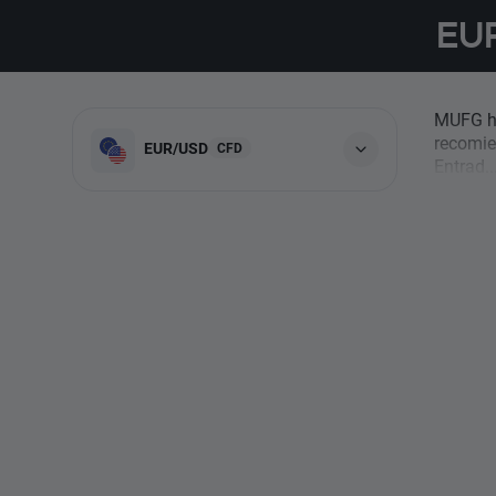
EU
MUFG ha
recomie
EUR/USD
CFD
Entrad..