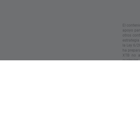
El conteni
apoyo para
otros con
estrategia
la Ley 6/2
ha prepara
XTB no ac
cualquier
informació
especialme
informació
El rendim
actúe sobr
Copyright 
vídeo sin 