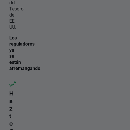
del
Tesoro
de
EE.
UU.
Los
reguladores
ya
se
están
arremangando
H
a
z
t
e