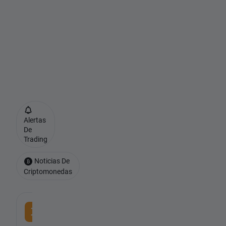
r
i
p
t
o
❓
Alertas
De
Trading
Noticias De
Criptomonedas
-
BITCOIN
CFD
-