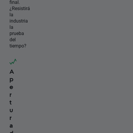
final.
¿Resistirá
la
industria
la
prueba
del
tiempo?
A
p
e
r
t
u
r
a