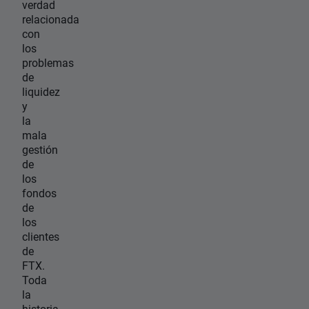
verdad
relacionada
con
los
problemas
de
liquidez
y
la
mala
gestión
de
los
fondos
de
los
clientes
de
FTX.
Toda
la
historia