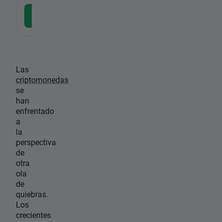
Descargar la APP gratuita
Las
criptomonedas
se
han
enfrentado
a
la
perspectiva
de
otra
ola
de
quiebras.
Los
crecientes