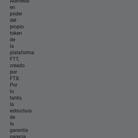
Alameda
en
poder
del
propio
token
de
la
plataforma
FTT,
creado
por
FTX.
Por
lo
tanto,
la
estructura
de
la
garantía
parecía