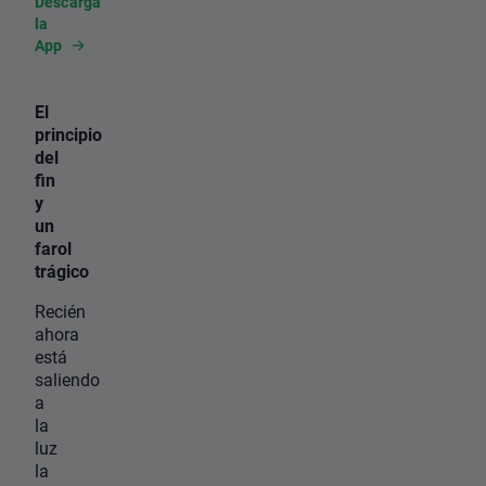
Descarga
la
App
El
principio
del
fin
y
un
farol
trágico
Recién
ahora
está
saliendo
a
la
luz
la