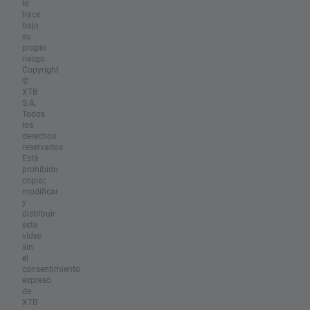
lo
hace
bajo
su
propio
riesgo.
Copyright
©
XTB
S.A.
Todos
los
derechos
reservados.
Está
prohibido
copiar,
modificar
y
distribuir
este
vídeo
sin
el
consentimiento
expreso
de
XTB