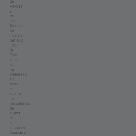
de
Valores
y
de
los
Servicios
de
Inversión
(artículo
125.1
g).
Este
vídeo
se
ha
preparado
sin
tener
en
cuenta
las
necesidades
del
cliente
ni
su
situación
financiera