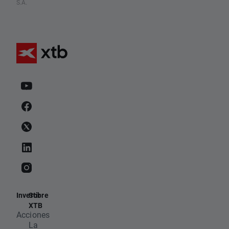
S.A.
Invertir
Sobre
XTB
Acciones
La