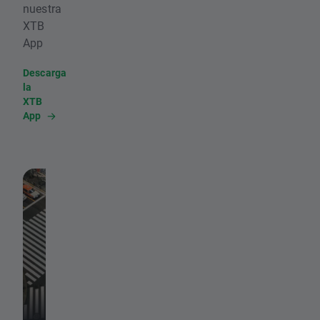
nuestra
XTB
App
Descarga
la
XTB
App
4 de agosto