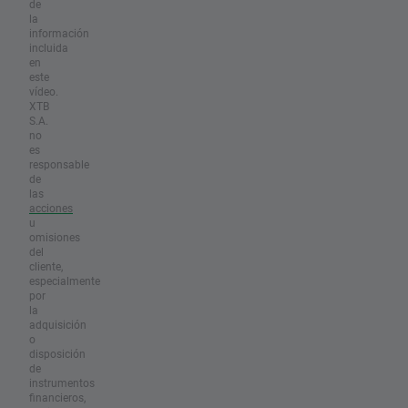
de
la
información
incluida
en
este
vídeo.
XTB
S.A.
no
es
responsable
de
las
acciones
u
omisiones
del
cliente,
especialmente
por
la
adquisición
o
disposición
de
instrumentos
financieros,