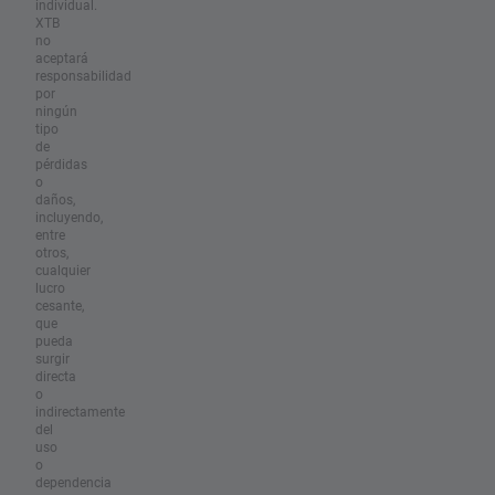
individual.
XTB
no
aceptará
responsabilidad
por
ningún
tipo
de
pérdidas
o
daños,
incluyendo,
entre
otros,
cualquier
lucro
cesante,
que
pueda
surgir
directa
o
indirectamente
del
uso
o
dependencia