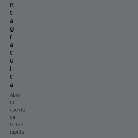
n
t
a
g
r
a
t
u
i
t
a
Abre
tu
cuenta
de
forma
rápida