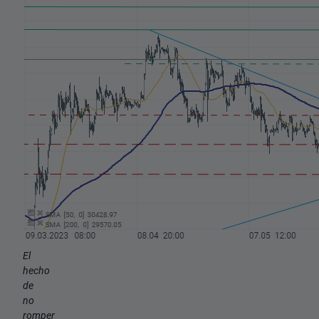
El
hecho
de
no
romper