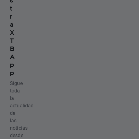
s
t
r
a
X
T
B
A
p
p
Sigue
toda
la
actualidad
de
las
noticias
desde