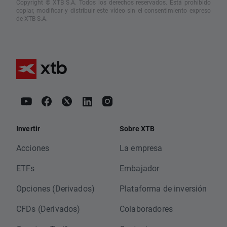
Copyright © XTB S.A. Todos los derechos reservados. Está prohibido
copiar, modificar y distribuir este vídeo sin el consentimiento expreso
de XTB S.A.
Invertir
Sobre XTB
Acciones
La empresa
ETFs
Embajador
Opciones (Derivados)
Plataforma de inversión
CFDs (Derivados)
Colaboradores