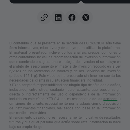
de empleo de EEUU
para el oro?
El contenido que se presenta en la sección de FORMACIÓN sólo tiene
fines informativos, educativos y de apoyo para utilizar la plataforma.
El material presentado, incluyendo los análisis, precios, opiniones u
otros contenidos, no es una recomendación de inversión o información
que recomiende o sugiera una estrategia de inversión ni se incluye en
el ámbito del asesoramiento en materia de inversión recogido en la Ley
6/2023 de los Mercados de Valores y de los Servicios de Inversión
(artículo 125.1 g). Este vídeo se ha preparado sin tener en cuenta las
necesidades del cliente ni su situación financiera individual.
XTB no aceptará responsabilidad por ningún tipo de pérdidas o daños,
incluyendo, entre otros, cualquier lucro cesante, que pueda surgir
directa o indirectamente del uso o dependencia de la información
incluida en este vídeo. XTB S.A. no es responsable de las
acciones
u
omisiones del cliente, especialmente por la adquisición o disposición
de instrumentos financieros, realizados con base en la información
que contiene este vídeo.
El rendimiento pasado no es necesariamente indicativo de resultados
futuros y cualquier persona que actúe sobre esta información lo hace
bajo su propio riesgo.