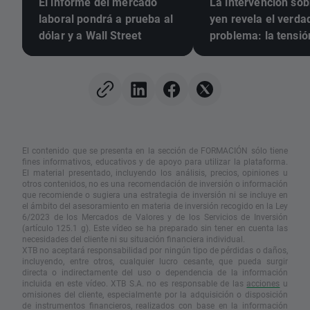
El informe del mercado
La intervención sob
laboral pondrá a prueba al
yen revela el verda
dólar y a Wall Street
problema: la tensió
los mercados de d
El contenido que se presenta en la sección de FORMACIÓN sólo tiene
fines informativos, educativos y de apoyo para utilizar la plataforma.
El material presentado, incluyendo los análisis, precios, opiniones u
otros contenidos, no es una recomendación de inversión o información
que recomiende o sugiera una estrategia de inversión ni se incluye en
el ámbito del asesoramiento en materia de inversión recogido en la Ley
6/2023 de los Mercados de Valores y de los Servicios de Inversión
(artículo 125.1 g). Este vídeo se ha preparado sin tener en cuenta las
necesidades del cliente ni su situación financiera individual.
XTB no aceptará responsabilidad por ningún tipo de pérdidas o daños,
incluyendo, entre otros, cualquier lucro cesante, que pueda surgir
directa o indirectamente del uso o dependencia de la información
incluida en este vídeo. XTB S.A. no es responsable de las
acciones
u
omisiones del cliente, especialmente por la adquisición o disposición
de instrumentos financieros, realizados con base en la información