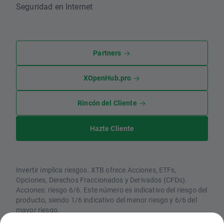
Seguridad en Internet
Partners
XOpenHub.pro
Rincón del Cliente
Hazte Cliente
Invertir implica riesgos. XTB ofrece Acciones, ETFs,
Opciones, Derechos Fraccionados y Derivados (CFDs).
Acciones: riesgo 6/6. Este número es indicativo del riesgo del
producto, siendo 1/6 indicativo del menor riesgo y 6/6 del
mayor riesgo.
CFDs: Los CFDs son instrumentos complejos y están