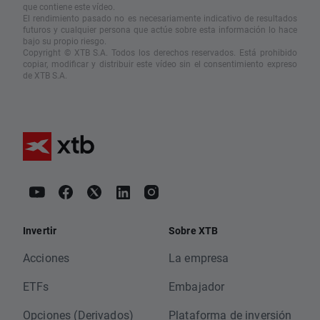
que contiene este vídeo.
El rendimiento pasado no es necesariamente indicativo de resultados
futuros y cualquier persona que actúe sobre esta información lo hace
bajo su propio riesgo.
Copyright © XTB S.A. Todos los derechos reservados. Está prohibido
copiar, modificar y distribuir este vídeo sin el consentimiento expreso
de XTB S.A.
Invertir
Sobre XTB
Acciones
La empresa
ETFs
Embajador
Opciones (Derivados)
Plataforma de inversión