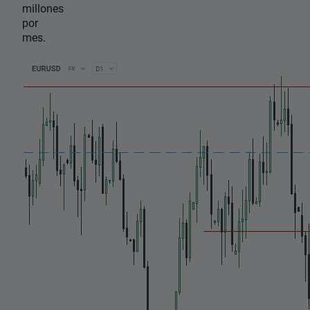
millones
por
mes.