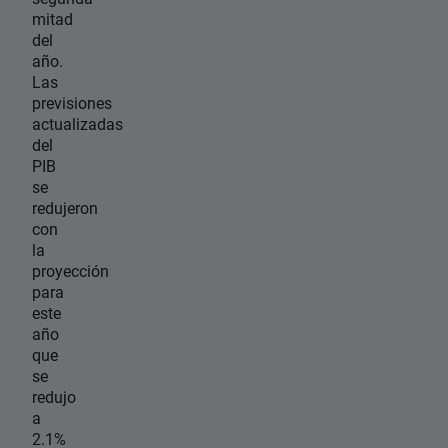
mitad
del
año.
Las
previsiones
actualizadas
del
PIB
se
redujeron
con
la
proyección
para
este
año
que
se
redujo
a
2.1%