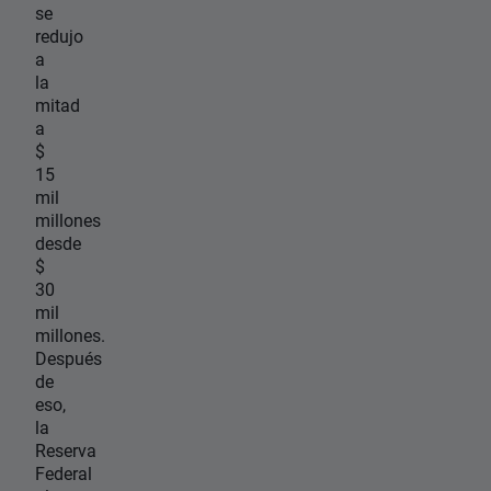
se
redujo
a
la
mitad
a
$
15
mil
millones
desde
$
30
mil
millones.
Después
de
eso,
la
Reserva
Federal