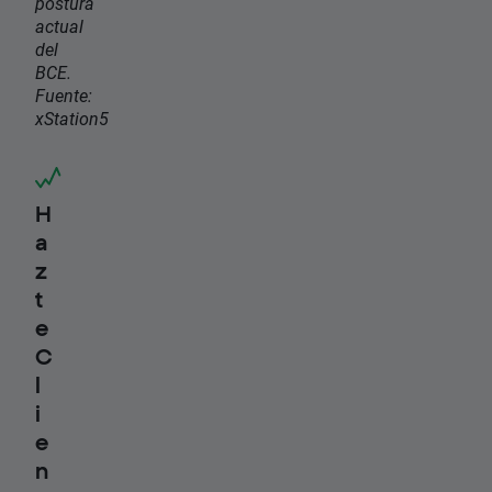
postura
actual
del
BCE.
Fuente:
xStation5
H
a
z
t
e
C
l
i
e
n