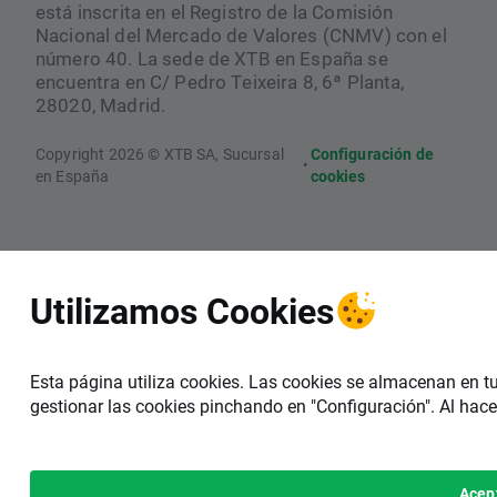
está inscrita en el Registro de la Comisión
Nacional del Mercado de Valores (CNMV) con el
número 40. La sede de XTB en España se
encuentra en C/ Pedro Teixeira 8, 6ª Planta,
28020, Madrid.
Copyright 2026 © XTB SA, Sucursal
Configuración de
•
en España
cookies
Utilizamos Cookies
Esta página utiliza cookies. Las cookies se almacenan en t
gestionar las cookies pinchando en "Configuración". Al hace
Acep