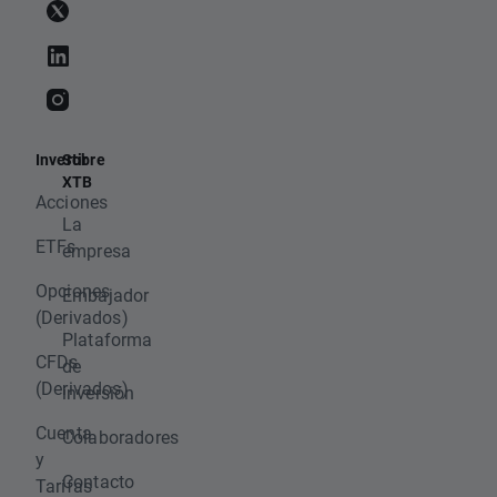
Invertir
Sobre
XTB
Acciones
La
ETFs
empresa
Opciones
Embajador
(Derivados)
Plataforma
CFDs
de
(Derivados)
inversión
Cuenta
Colaboradores
y
Contacto
Tarifas