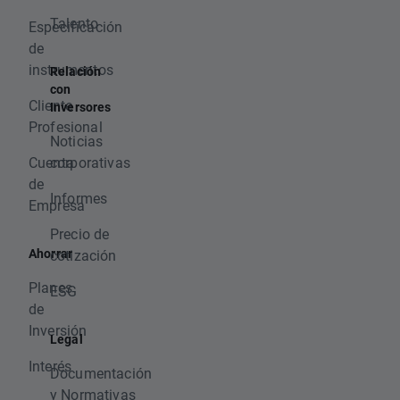
Talento
Especificación
de
instrumentos
Relación
con
Cliente
Inversores
Profesional
Noticias
Cuenta
corporativas
de
Informes
Empresa
Precio de
Ahorrar
cotización
Planes
ESG
de
Inversión
Legal
Interés
Documentación
y Normativas