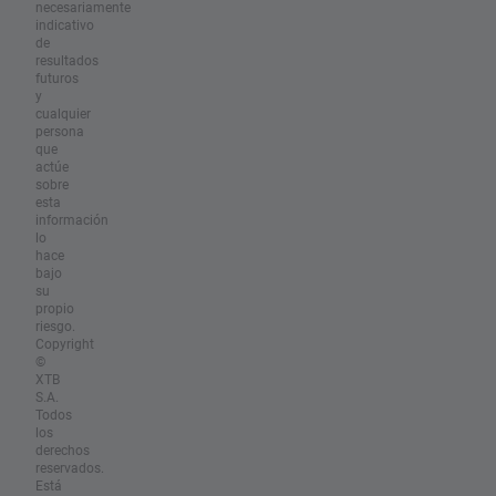
necesariamente
indicativo
de
resultados
futuros
y
cualquier
persona
que
actúe
sobre
esta
información
lo
hace
bajo
su
propio
riesgo.
Copyright
©
XTB
S.A.
Todos
los
derechos
reservados.
Está