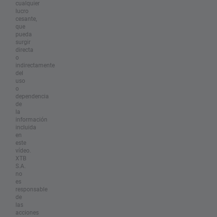
cualquier
lucro
cesante,
que
pueda
surgir
directa
o
indirectamente
del
uso
o
dependencia
de
la
información
incluida
en
este
vídeo.
XTB
S.A.
no
es
responsable
de
las
acciones