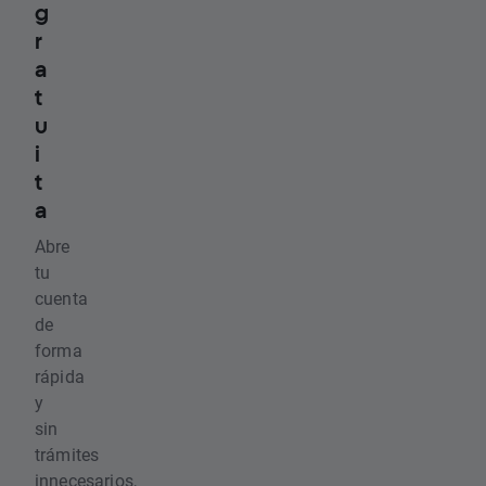
g
r
a
t
u
i
t
a
Abre
tu
cuenta
de
forma
rápida
y
sin
trámites
innecesarios,