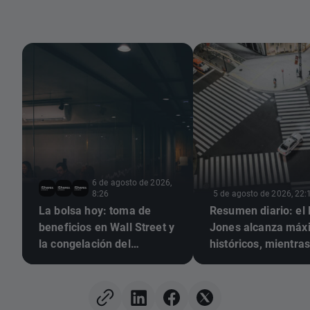
6 de agosto de 2026,
8:26
5 de agosto de 2026, 22:
La bolsa hoy: toma de
Resumen diario: el
beneficios en Wall Street y
Jones alcanza máx
la congelación del
históricos, mientras
mercado de divisas
y la plata suben ant
expectativas de un
acuerdo entre EE. U
Irán