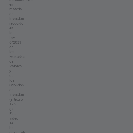
en
materia
de
inversión
recogido
en
la
Ley
6/2023
de
los
Mercados
de
Valores
y
de
los
Servicios
de
Inversión
(artículo
125.1
g).
Este
vídeo
se
ha
preparado