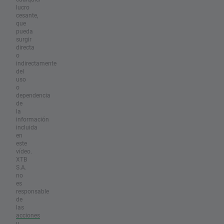
lucro
cesante,
que
pueda
surgir
directa
o
indirectamente
del
uso
o
dependencia
de
la
información
incluida
en
este
vídeo.
XTB
S.A.
no
es
responsable
de
las
acciones
u