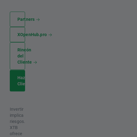
Partners
XOpenHub.pro
Rincón
del
Cliente
Hazte
Cliente
Invertir
implica
riesgos.
XTB
ofrece