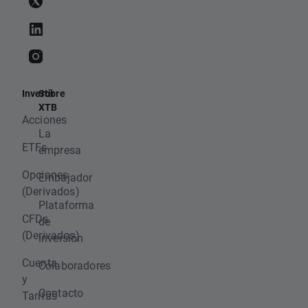
Invertir
Sobre
XTB
Acciones
La
ETFs
empresa
Opciones
Embajador
(Derivados)
Plataforma
CFDs
de
(Derivados)
inversión
Cuenta
Colaboradores
y
Contacto
Tarifas