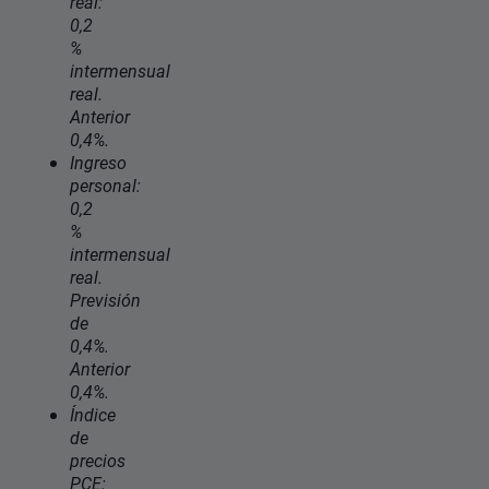
real:
0,2
%
intermensual
real.
Anterior
0,4%.
Ingreso
personal:
0,2
%
intermensual
real.
Previsión
de
0,4%.
Anterior
0,4%.
Índice
de
precios
PCE: