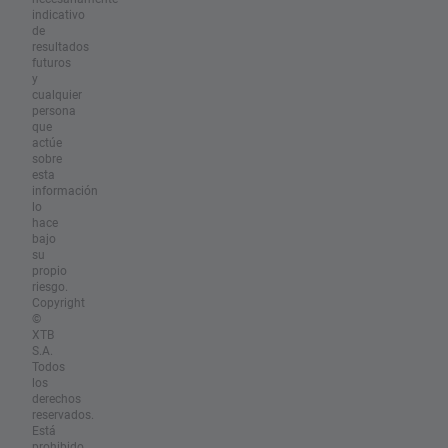
indicativo
de
resultados
futuros
y
cualquier
persona
que
actúe
sobre
esta
información
lo
hace
bajo
su
propio
riesgo.
Copyright
©
XTB
S.A.
Todos
los
derechos
reservados.
Está
prohibido