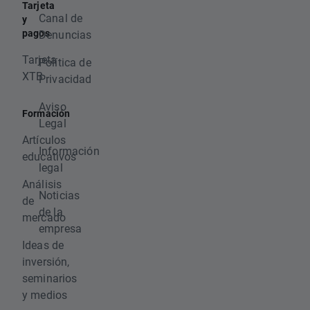
Tarjeta
Canal de
y
pagos
Denuncias
Tarjeta
Política de
XTB
Privacidad
Aviso
Formación
Legal
Artículos
Información
educativos
legal
Análisis
Noticias
de
de la
mercado
empresa
Ideas de
inversión,
seminarios
y medios