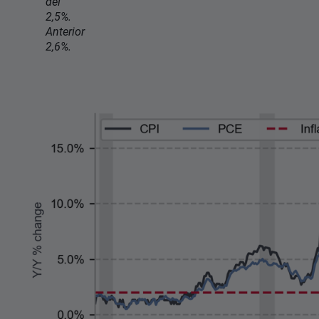
del
2,5%.
Anterior
2,6%.