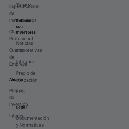
Talento
Especificación
de
instrumentos
Relación
con
Cliente
Inversores
Profesional
Noticias
Cuenta
corporativas
de
Informes
Empresa
Precio de
Ahorrar
cotización
Planes
ESG
de
Inversión
Legal
Interés
Documentación
y Normativas