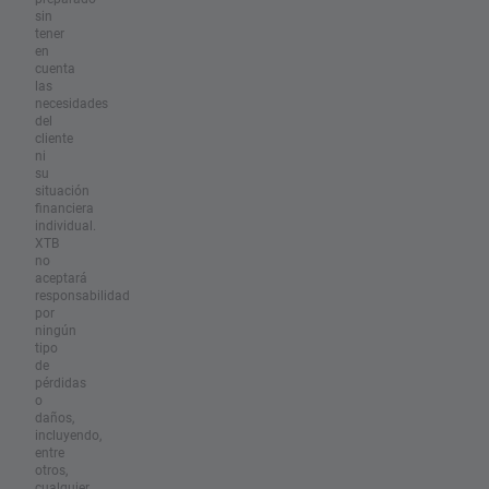
sin
tener
en
cuenta
las
necesidades
del
cliente
ni
su
situación
financiera
individual.
XTB
no
aceptará
responsabilidad
por
ningún
tipo
de
pérdidas
o
daños,
incluyendo,
entre
otros,
cualquier