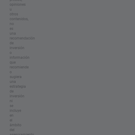
opiniones
u
otros
contenidos,
no
es
una
recomendación
de
inversión
o
información
que
recomiende
o
sugiera
una
estrategia
de
inversión
ni
se
incluye
en
el
ámbito
del
asesoramiento