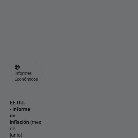
g
u
i
ó
n
📌
Informes
Económicos
EE.UU.
-
Informe
de
inflación
(mes
de
junio)