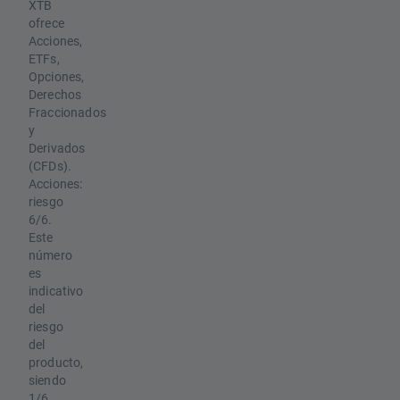
XTB
ofrece
Acciones,
ETFs,
Opciones,
Derechos
Fraccionados
y
Derivados
(CFDs).
Acciones:
riesgo
6/6.
Este
número
es
indicativo
del
riesgo
del
producto,
siendo
1/6