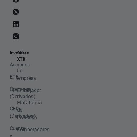
Invertir
Sobre
XTB
Acciones
La
ETFs
empresa
Opciones
Embajador
(Derivados)
Plataforma
CFDs
de
(Derivados)
inversión
Cuenta
Colaboradores
y