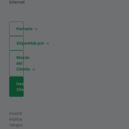
Internet
Partners
XOpenHub.pro
Rincón
del
Cliente
Hazte
Cliente
Invertir
implica
riesgos.