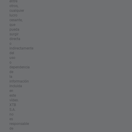
entre
otros,
cualquier
lucro
cesante,
que
pueda
surgir
directa
o
indirectamente
del
uso
o
dependencia
de
la
información
incluida
en
este
vídeo.
XTB
S.A.
no
es
responsable
de