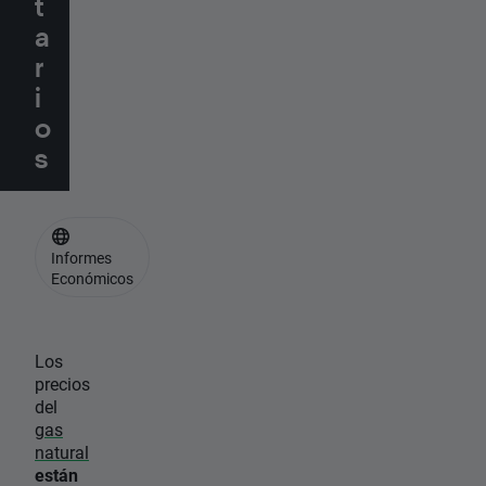
t
a
r
i
o
s
Informes
Económicos
Los
precios
del
gas
natural
están