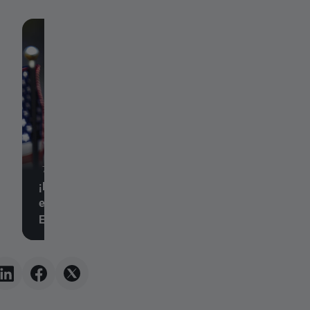
7 de agosto de 2026,
7 de agosto de 2026, 14:38
¡El informe de empleo NFP
El dólar y el Nasda
es peor de lo esperado! 🚨
enfrentan a una pr
El EUR/USD se dispara 📈
clave.