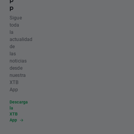
p
Sigue
toda
la
actualidad
de
las
noticias
desde
nuestra
XTB
App
Descarga
la
XTB
App