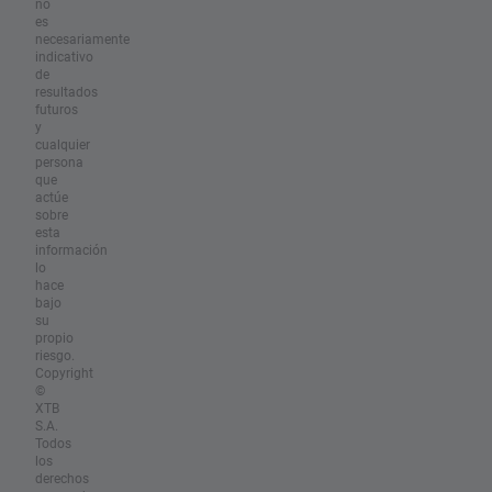
no
es
necesariamente
indicativo
de
resultados
futuros
y
cualquier
persona
que
actúe
sobre
esta
información
lo
hace
bajo
su
propio
riesgo.
Copyright
©
XTB
S.A.
Todos
los
derechos