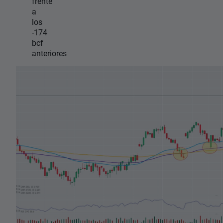
frente
a
los
-174
bcf
anteriores