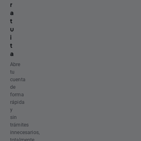
r
a
t
u
i
t
a
Abre
tu
cuenta
de
forma
rápida
y
sin
trámites
innecesarios,
totalmente