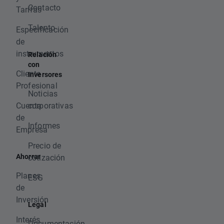
Contacto
Tarifas
Talento
Especificación
de
instrumentos
Relación
con
Cliente
Inversores
Profesional
Noticias
Cuenta
corporativas
de
Informes
Empresa
Precio de
Ahorrar
cotización
Planes
ESG
de
Inversión
Legal
Interés
Documentación