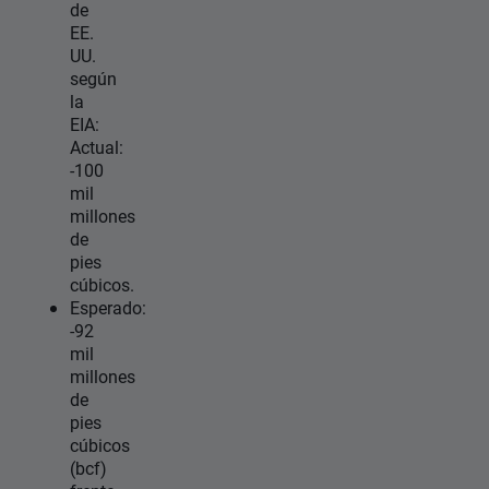
de
EE.
UU.
según
la
EIA:
Actual:
-100
mil
millones
de
pies
cúbicos.
Esperado:
-92
mil
millones
de
pies
cúbicos
(bcf)