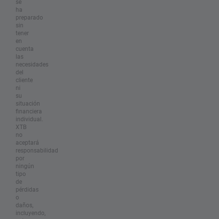
se
ha
preparado
sin
tener
en
cuenta
las
necesidades
del
cliente
ni
su
situación
financiera
individual.
XTB
no
aceptará
responsabilidad
por
ningún
tipo
de
pérdidas
o
daños,
incluyendo,