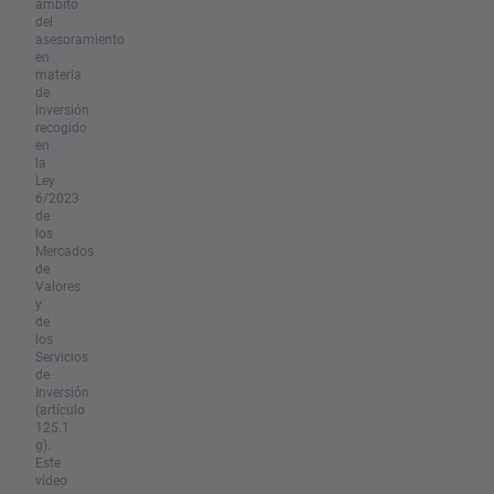
ámbito
del
asesoramiento
en
materia
de
inversión
recogido
en
la
Ley
6/2023
de
los
Mercados
de
Valores
y
de
los
Servicios
de
Inversión
(artículo
125.1
g).
Este
vídeo