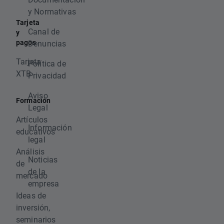
y Normativas
Tarjeta
Canal de
y
pagos
Denuncias
Tarjeta
Política de
XTB
Privacidad
Aviso
Formación
Legal
Artículos
Información
educativos
legal
Análisis
Noticias
de
de la
mercado
empresa
Ideas de
inversión,
seminarios