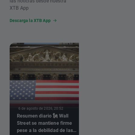
las noticias desde nuestra
Research Challenge.
XTB App
Descarga la XTB App
6 de agosto de 2026,
6 de agosto de 2026, 20:52
Resumen diario 🗽 Wall
Las acciones de M
Street se mantiene firme
caen pese al éxito 
pese a la debilidad de las
mFLUSIVA 📉 ¿Qué 