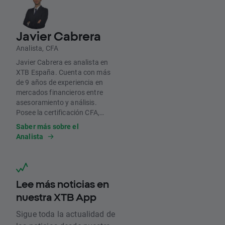
Javier Cabrera
Analista, CFA
Javier Cabrera es analista en
XTB España. Cuenta con más
de 9 años de experiencia en
mercados financieros entre
asesoramiento y análisis.
Posee la certificación CFA,
colocándose entre el 10%
Saber más sobre el
mejor de su convocatoria en
Analista
los niveles donde se indica
dicha puntuación. Es
graduado en ADE por la
Universidad de Málaga, es EFA
y ha realizado varios
Lee más noticias en
posgrados sobre valoración de
nuestra XTB App
empresas, M&A o
criptomonedas
. Recientemente
Sigue toda la actualidad de
ha sido Grader del CFA