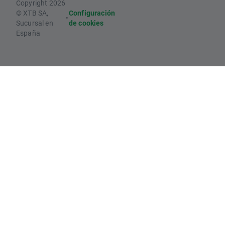
Copyright 2026
© XTB SA,
Configuración
•
Sucursal en
de cookies
España