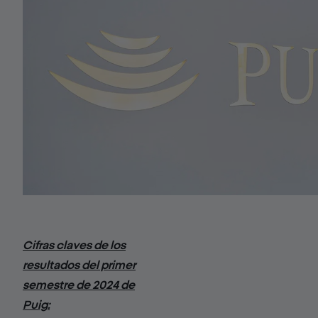
Cifras claves de los
resultados del primer
semestre de 2024 de
Puig: