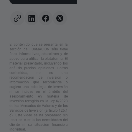
acciones de memorias y al
para el gigante del
alza del petróleo
mercado de vacuna
ARNm?
El contenido que se presenta en la
sección de FORMACIÓN sólo tiene
fines informativos, educativos y de
apoyo para utilizar la plataforma. El
material presentado, incluyendo los
análisis, precios, opiniones u otros
contenidos, no es una
recomendación de inversión o
información que recomiende o
sugiera una estrategia de inversión
ni se incluye en el ámbito del
asesoramiento en materia de
inversión recogido en la Ley 6/2023
de los Mercados de Valores y de los
Servicios de Inversión (artículo 125.1
g). Este vídeo se ha preparado sin
tener en cuenta las necesidades del
cliente ni su situación financiera
individual.