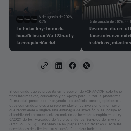
6 de agosto de 2026,
8:26
5 de agosto de 2026, 22:
La bolsa hoy: toma de
Resumen diario: el
beneficios en Wall Street y
Jones alcanza máx
la congelación del
históricos, mientras
mercado de divisas
y la plata suben ant
expectativas de un
acuerdo entre EE. U
Irán
El contenido que se presenta en la sección de FORMACIÓN sólo tiene
fines informativos, educativos y de apoyo para utilizar la plataforma.
El material presentado, incluyendo los análisis, precios, opiniones u
otros contenidos, no es una recomendación de inversión o información
que recomiende o sugiera una estrategia de inversión ni se incluye en
el ámbito del asesoramiento en materia de inversión recogido en la Ley
6/2023 de los Mercados de Valores y de los Servicios de Inversión
(artículo 125.1 g). Este vídeo se ha preparado sin tener en cuenta las
necesidades del cliente ni su situación financiera individual.