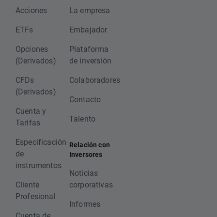
Acciones
La empresa
ETFs
Embajador
Opciones
Plataforma
(Derivados)
de inversión
CFDs
Colaboradores
(Derivados)
Contacto
Cuenta y
Talento
Tarifas
Especificación
Relación con
de
Inversores
instrumentos
Noticias
Cliente
corporativas
Profesional
Informes
Cuenta de