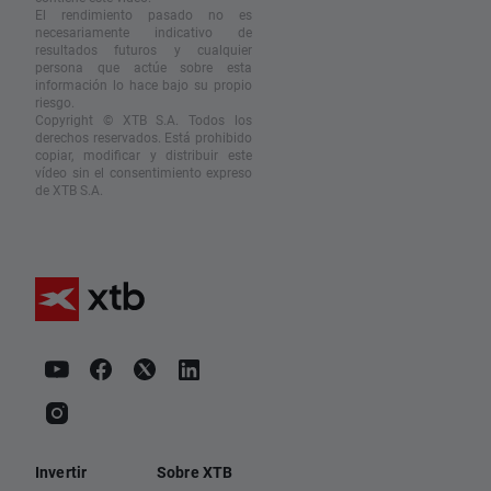
El rendimiento pasado no es
necesariamente indicativo de
resultados futuros y cualquier
persona que actúe sobre esta
información lo hace bajo su propio
riesgo.
Copyright © XTB S.A. Todos los
derechos reservados. Está prohibido
copiar, modificar y distribuir este
vídeo sin el consentimiento expreso
de XTB S.A.
Invertir
Sobre XTB