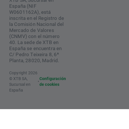
España (NIF
W0601162A), está
inscrita en el Registro de
la Comisión Nacional del
Mercado de Valores
(CNMV) con el número
40. La sede de XTB en
España se encuentra en
C/ Pedro Teixeira 8, 6ª
Planta, 28020, Madrid.
Copyright 2026
© XTB SA,
Configuración
•
Sucursal en
de cookies
España