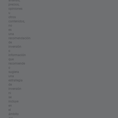
análisis,
precios,
opiniones
u
otros
contenidos,
no
es
una
recomendación
de
inversión
o
información
que
recomiende
o
sugiera
una
estrategia
de
inversión
ni
se
incluye
en
el
ámbito