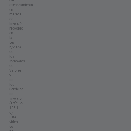
del
asesoramiento
en
materia
de
inversión
recogido
en
la
Ley
6/2023
de
los
Mercados
de
Valores
y
de
los
Servicios
de
Inversión
(artículo
125.1
g).
Este
vídeo
se