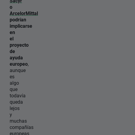
Sacyr
o
ArcelorMittal
podrían
implicarse
en
el
proyecto
de
ayuda
europeo
,
aunque
es
algo
que
todavía
queda
lejos
y
muchas
compañías
europeas