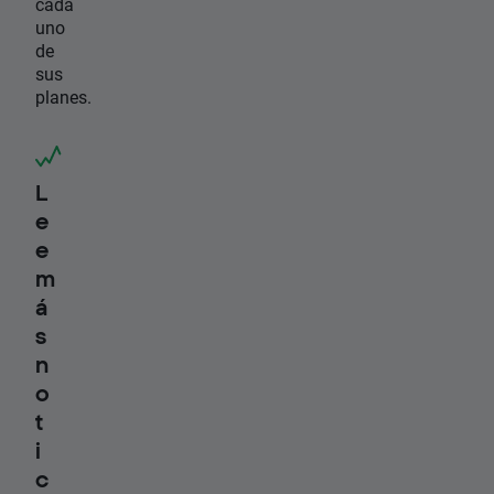
cada
uno
de
sus
planes.
L
e
e
m
á
s
n
o
t
i
c