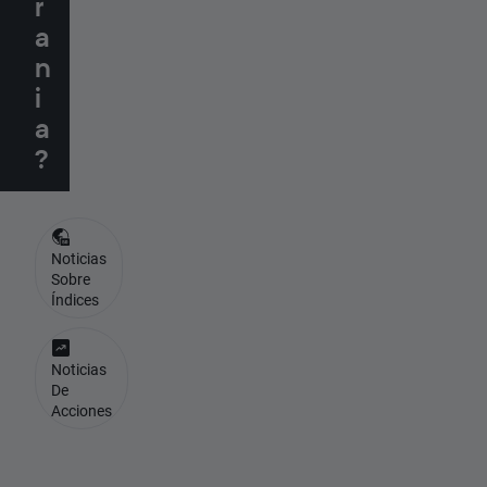
r
a
n
i
a
?
Noticias
Sobre
Índices
Noticias
De
Acciones