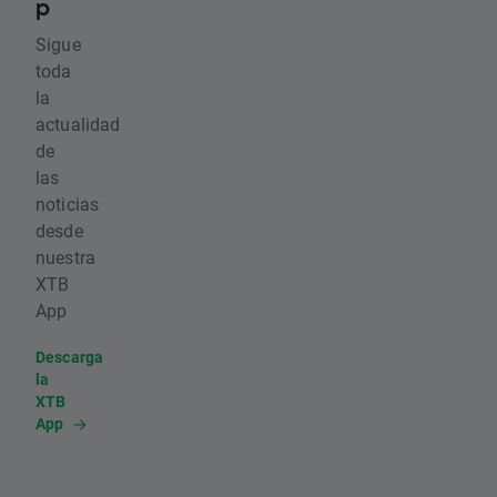
p
Sigue
toda
la
actualidad
de
las
noticias
desde
nuestra
XTB
App
Descarga
la
XTB
App