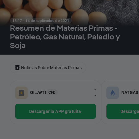
13:17 · 14 de septiembre de 2021
Resumen de Materias Primas -
Petróleo, Gas Natural, Paladio y
Soja
Noticias Sobre Materias Primas
-
OIL.WTI
NATGAS
CFD
-
Descargar la APP gratuita
Descargar