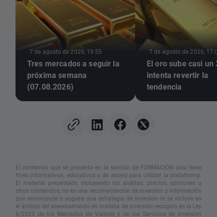
7 de agosto de 2026, 19:55
7 de agosto de 2026, 17:
Tres mercados a seguir la
El oro sube casi un
próxima semana
intenta revertir la
(07.08.2026)
tendencia
El contenido que se presenta en la sección de FORMACIÓN sólo tiene
fines informativos, educativos y de apoyo para utilizar la plataforma.
El material presentado, incluyendo los análisis, precios, opiniones u
otros contenidos, no es una recomendación de inversión o información
que recomiende o sugiera una estrategia de inversión ni se incluye en
el ámbito del asesoramiento en materia de inversión recogido en la Ley
6/2023 de los Mercados de Valores y de los Servicios de Inversión