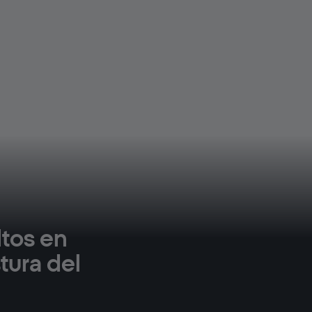
ltos en
tura del