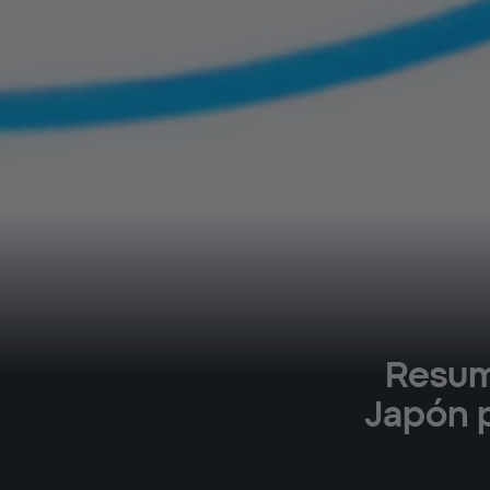
Resume
Japón p