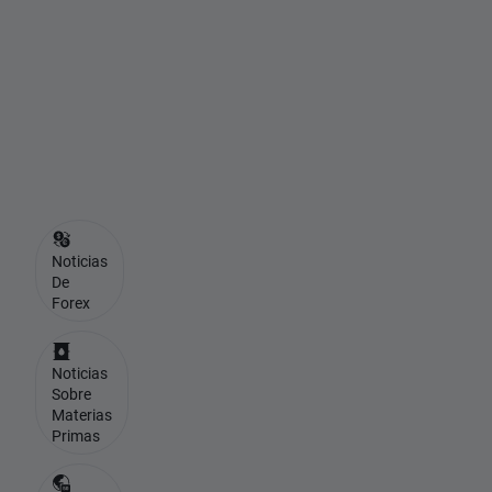
a
p
a
u
s
a
Noticias
De
Forex
Noticias
Sobre
Materias
Primas