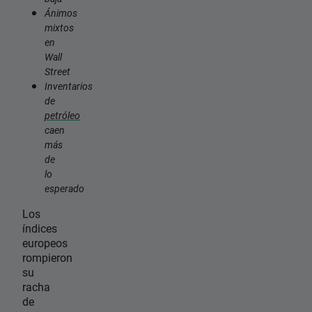
Ánimos
mixtos
en
Wall
Street
Inventarios
de
petróleo
caen
más
de
lo
esperado
Los
índices
europeos
rompieron
su
racha
de