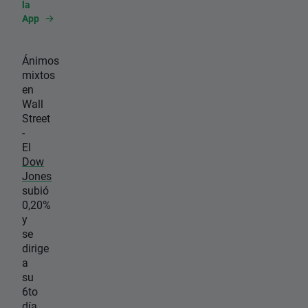
la
App
Ánimos
mixtos
en
Wall
Street
-
El
Dow
Jones
subió
0,20%
y
se
dirige
a
su
6to
día