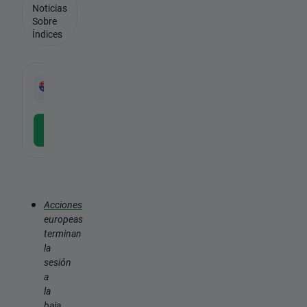
Noticias
Sobre
Índices
-
AUD/USD
US30
CFD
C
-
Descargar la APP gratuita
Descargar
Acciones
europeas
terminan
la
sesión
a
la
baja