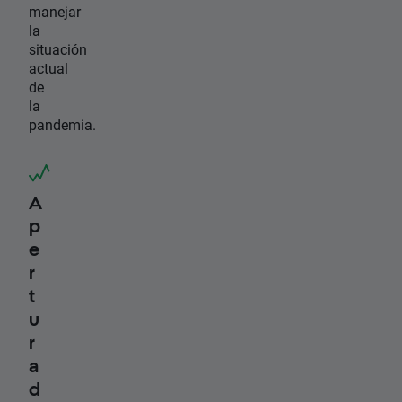
manejar
la
situación
actual
de
la
pandemia.
A
p
e
r
t
u
r
a
d