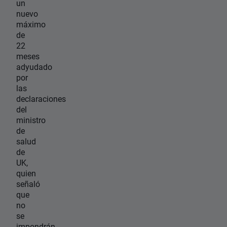
un
nuevo
máximo
de
22
meses
adyudado
por
las
declaraciones
del
ministro
de
salud
de
UK,
quien
señaló
que
no
se
impondrán