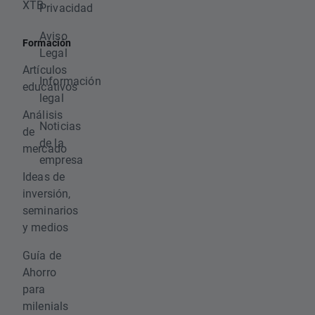
XTB
Privacidad
Aviso
Formación
Legal
Artículos
Información
educativos
legal
Análisis
Noticias
de
de la
mercado
empresa
Ideas de
inversión,
seminarios
y medios
Guía de
Ahorro
para
milenials