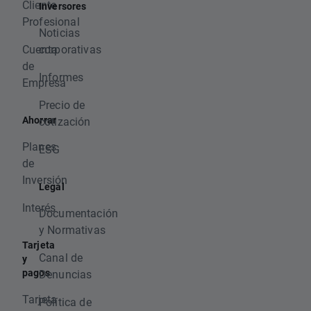
Cliente
Inversores
Profesional
Noticias
Cuenta
corporativas
de
Informes
Empresa
Precio de
Ahorrar
cotización
Planes
ESG
de
Inversión
Legal
Interés
Documentación
y Normativas
Tarjeta
Canal de
y
pagos
Denuncias
Tarjeta
Política de