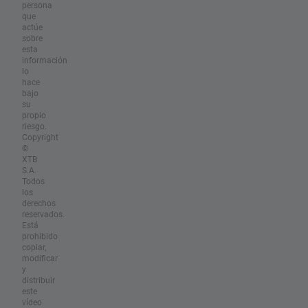
persona
que
actúe
sobre
esta
información
lo
hace
bajo
su
propio
riesgo.
Copyright
©
XTB
S.A.
Todos
los
derechos
reservados.
Está
prohibido
copiar,
modificar
y
distribuir
este
vídeo