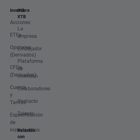
Invertir
Sobre
XTB
Acciones
La
ETFs
empresa
Opciones
Embajador
(Derivados)
Plataforma
CFDs
de
(Derivados)
inversión
Cuenta
Colaboradores
y
Contacto
Tarifas
Talento
Especificación
de
instrumentos
Relación
con