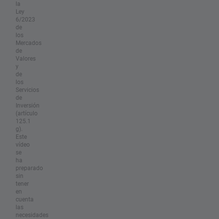
la
Ley
6/2023
de
los
Mercados
de
Valores
y
de
los
Servicios
de
Inversión
(artículo
125.1
g).
Este
vídeo
se
ha
preparado
sin
tener
en
cuenta
las
necesidades