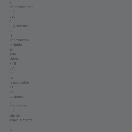
o
indirectamente
del
uso
o
dependencia
de
la
información
incluida
en
este
vídeo.
XTB
S.A.
no
es
responsable
de
las
acciones
u
omisiones
del
cliente,
especialmente
por
la