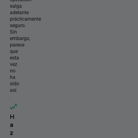
salga
adelante
prácticamente
seguro.
Sin
embargo,
parece
que
esta
vez
no
ha
sido
así.
H
a
z