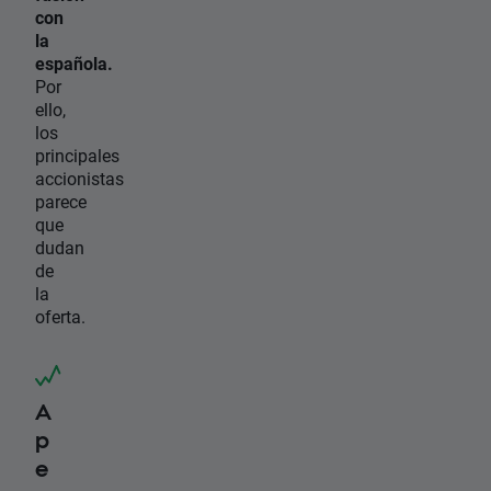
con
la
española.
Por
ello,
los
principales
accionistas
parece
que
dudan
de
la
oferta.
A
p
e