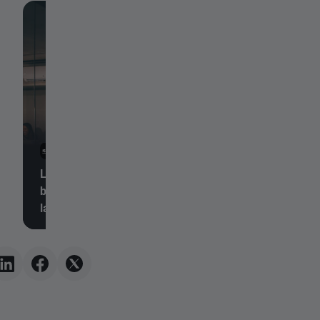
6 de agosto de 2026,
8:26
5 de agosto de 2026, 22:
La bolsa hoy: toma de
Resumen diario: el
beneficios en Wall Street y
Jones alcanza máx
la congelación del
históricos, mientras
mercado de divisas
y la plata suben ant
expectativas de un
acuerdo entre EE. U
Irán