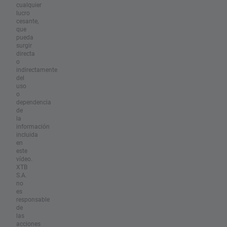
cualquier
lucro
cesante,
que
pueda
surgir
directa
o
indirectamente
del
uso
o
dependencia
de
la
información
incluida
en
este
vídeo.
XTB
S.A.
no
es
responsable
de
las
acciones