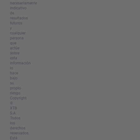
necesariamente
indicativo
de
resultados
futuros
y
cualquier
persona
que
actúe
sobre
esta
información
lo
hace
bajo
su
propio
riesgo.
Copyright
©
XTB
S.A.
Todos
los
derechos
reservados.
Está