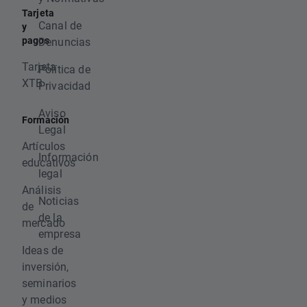
Tarjeta
Canal de
y
pagos
Denuncias
Tarjeta
Política de
XTB
Privacidad
Aviso
Formación
Legal
Artículos
Información
educativos
legal
Análisis
Noticias
de
de la
mercado
empresa
Ideas de
inversión,
seminarios
y medios