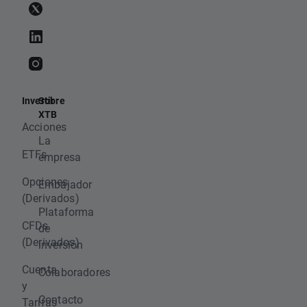
Invertir
Sobre
XTB
Acciones
La
ETFs
empresa
Opciones
Embajador
(Derivados)
Plataforma
CFDs
de
(Derivados)
inversión
Cuenta
Colaboradores
y
Contacto
Tarifas