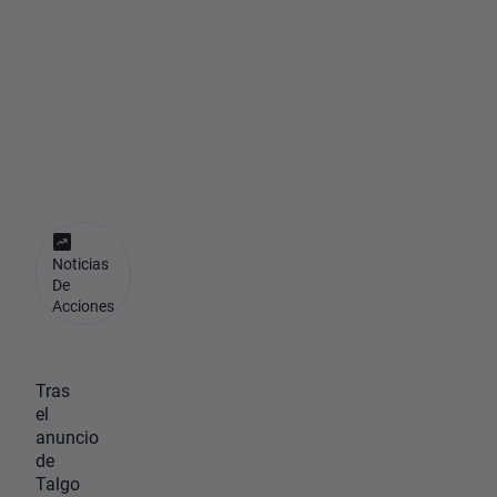
n
T
a
l
g
o
Noticias
De
Acciones
Tras
el
anuncio
de
Talgo