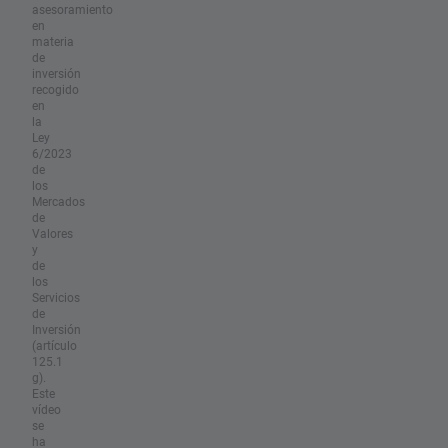
asesoramiento
en
materia
de
inversión
recogido
en
la
Ley
6/2023
de
los
Mercados
de
Valores
y
de
los
Servicios
de
Inversión
(artículo
125.1
g).
Este
vídeo
se
ha