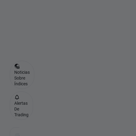
v
i
d
-
1
9
Noticias
Sobre
Índices
Alertas
De
Trading
-