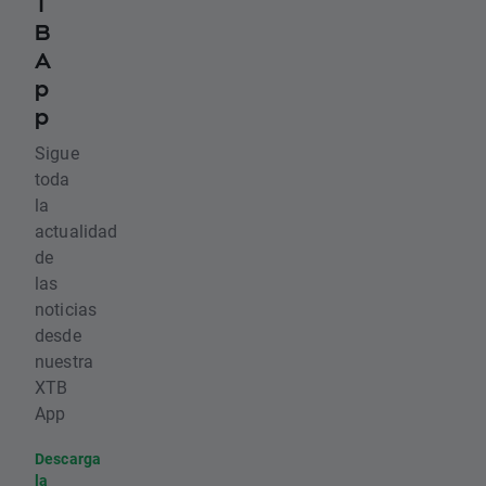
T
B
A
p
p
Sigue
toda
la
actualidad
de
las
noticias
desde
nuestra
XTB
App
Descarga
la