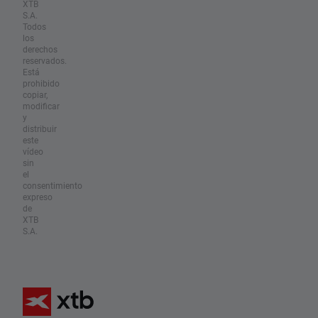
XTB
S.A.
Todos
los
derechos
reservados.
Está
prohibido
copiar,
modificar
y
distribuir
este
vídeo
sin
el
consentimiento
expreso
de
XTB
S.A.