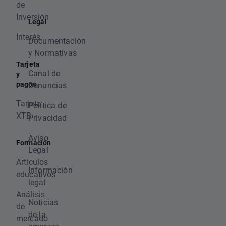
de
Inversión
Legal
Interés
Documentación
y Normativas
Tarjeta
Canal de
y
pagos
Denuncias
Tarjeta
Política de
XTB
Privacidad
Aviso
Formación
Legal
Artículos
Información
educativos
legal
Análisis
Noticias
de
de la
mercado