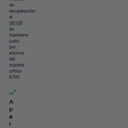
de
recuperación:
el
US100
se
mantiene
justo
por
encima
del
soporte
crítico
8700.
A
p
e
r