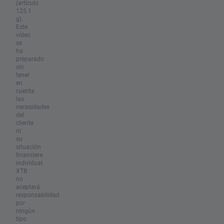
(artículo
125.1
g).
Este
vídeo
se
ha
preparado
sin
tener
en
cuenta
las
necesidades
del
cliente
ni
su
situación
financiera
individual.
XTB
no
aceptará
responsabilidad
por
ningún
tipo