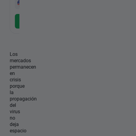
US100
CFD
-
Descargar la APP gratuita
Los
mercados
permanecen
en
crisis
porque
la
propagación
del
virus
no
deja
espacio