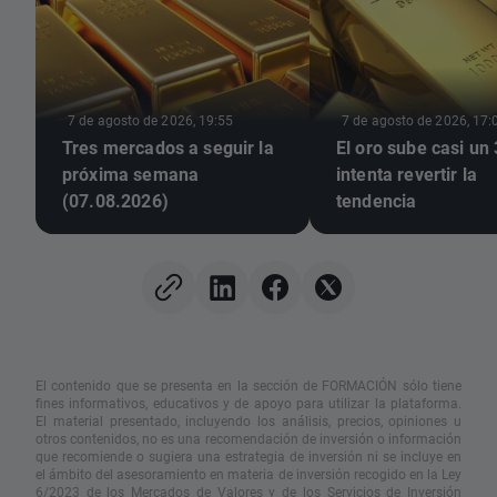
7 de agosto de 2026, 19:55
7 de agosto de 2026, 17:
Tres mercados a seguir la
El oro sube casi un
próxima semana
intenta revertir la
(07.08.2026)
tendencia
El contenido que se presenta en la sección de FORMACIÓN sólo tiene
fines informativos, educativos y de apoyo para utilizar la plataforma.
El material presentado, incluyendo los análisis, precios, opiniones u
otros contenidos, no es una recomendación de inversión o información
que recomiende o sugiera una estrategia de inversión ni se incluye en
el ámbito del asesoramiento en materia de inversión recogido en la Ley
6/2023 de los Mercados de Valores y de los Servicios de Inversión