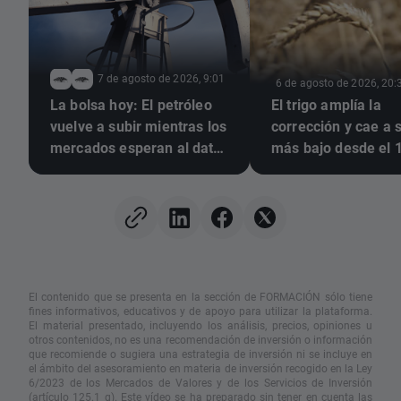
7 de agosto de 2026, 9:01
6 de agosto de 2026, 20:
La bolsa hoy: El petróleo
El trigo amplía la
vuelve a subir mientras los
corrección y cae a s
mercados esperan al dato
más bajo desde el 
de empleo de EEUU
julio 🚩 La sequía, E
el mar Negro, en el
El contenido que se presenta en la sección de FORMACIÓN sólo tiene
fines informativos, educativos y de apoyo para utilizar la plataforma.
El material presentado, incluyendo los análisis, precios, opiniones u
otros contenidos, no es una recomendación de inversión o información
que recomiende o sugiera una estrategia de inversión ni se incluye en
el ámbito del asesoramiento en materia de inversión recogido en la Ley
6/2023 de los Mercados de Valores y de los Servicios de Inversión
(artículo 125.1 g). Este vídeo se ha preparado sin tener en cuenta las