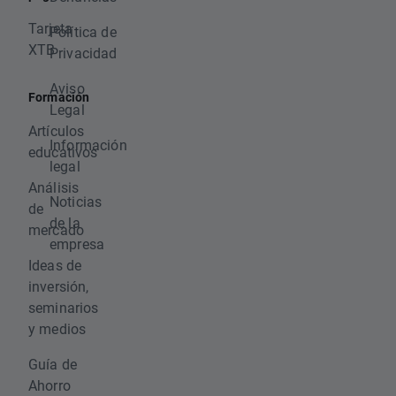
Tarjeta
Política de
XTB
Privacidad
Aviso
Formación
Legal
Artículos
Información
educativos
legal
Análisis
Noticias
de
de la
mercado
empresa
Ideas de
inversión,
seminarios
y medios
Guía de
Ahorro