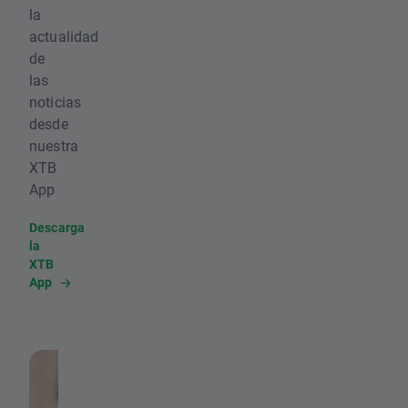
la
actualidad
de
las
noticias
desde
nuestra
XTB
App
Descarga
la
XTB
App