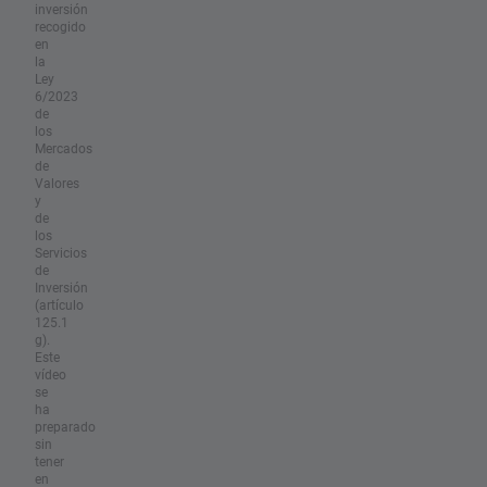
inversión
recogido
en
la
Ley
6/2023
de
los
Mercados
de
Valores
y
de
los
Servicios
de
Inversión
(artículo
125.1
g).
Este
vídeo
se
ha
preparado
sin
tener
en