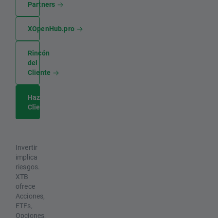
Partners
XOpenHub.pro
Rincón
del
Cliente
Hazte
Cliente
Invertir
implica
riesgos.
XTB
ofrece
Acciones,
ETFs,
Opciones,