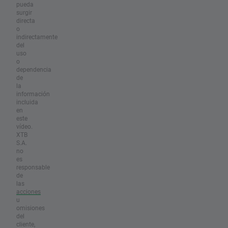
pueda
surgir
directa
o
indirectamente
del
uso
o
dependencia
de
la
información
incluida
en
este
vídeo.
XTB
S.A.
no
es
responsable
de
las
acciones
u
omisiones
del
cliente,