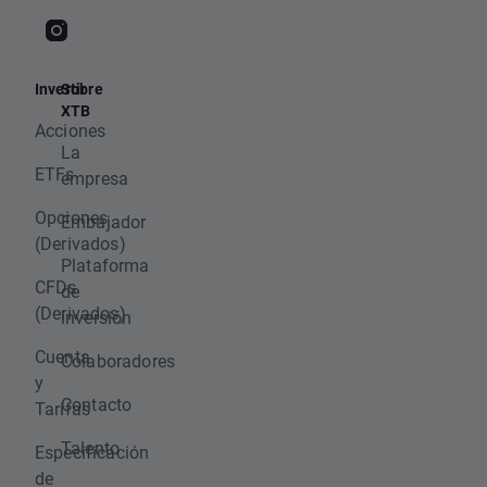
Invertir
Sobre
XTB
Acciones
La
ETFs
empresa
Opciones
Embajador
(Derivados)
Plataforma
CFDs
de
(Derivados)
inversión
Cuenta
Colaboradores
y
Contacto
Tarifas
Talento
Especificación
de