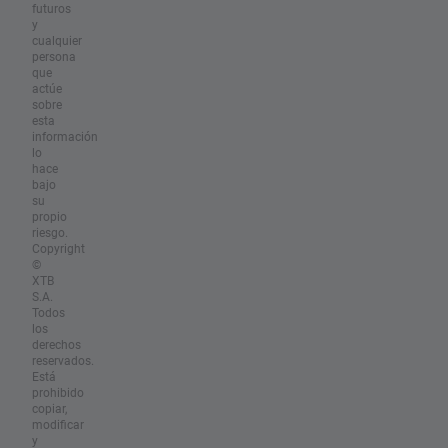
futuros
y
cualquier
persona
que
actúe
sobre
esta
información
lo
hace
bajo
su
propio
riesgo.
Copyright
©
XTB
S.A.
Todos
los
derechos
reservados.
Está
prohibido
copiar,
modificar
y