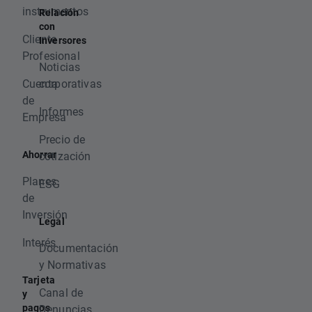
instrumentos
Relación
con
Cliente
Inversores
Profesional
Noticias
Cuenta
corporativas
de
Informes
Empresa
Precio de
Ahorrar
cotización
Planes
ESG
de
Inversión
Legal
Interés
Documentación
y Normativas
Tarjeta
Canal de
y
pagos
Denuncias