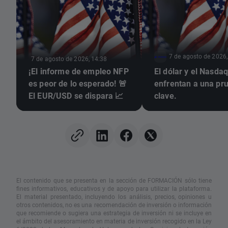
7 de agosto de 2026,
7 de agosto de 2026, 14:38
¡El informe de empleo NFP
El dólar y el Nasda
es peor de lo esperado! 🚨
enfrentan a una pr
El EUR/USD se dispara 📈
clave.
El contenido que se presenta en la sección de FORMACIÓN sólo tiene
fines informativos, educativos y de apoyo para utilizar la plataforma.
El material presentado, incluyendo los análisis, precios, opiniones u
otros contenidos, no es una recomendación de inversión o información
que recomiende o sugiera una estrategia de inversión ni se incluye en
el ámbito del asesoramiento en materia de inversión recogido en la Ley